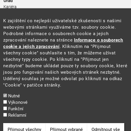
Úřad
Kariéra
Úřední deska
Pro média a veřejnost
K zajištění co nejlepší uživatelské zkušenosti s našimi
Povinně zveřejňované informace
webovými stránkami využíváme tzv. soubory cookie.
Kontakty
Podrobné informace o souborech cookie a jejich
Přistupnost budovy úřadu MŽP
(PDF, 204 kB)
zpracování naleznete na stránce
Informace o souborech
cookie a jejich zpracování
. Kliknutím na "Přijmout
Web
všechny cookie" souhlasíte s tím, že můžeme užívat
Aktuality
všechny typy cookie. Po kliknutí na "Přijmout jen
Ochrana osobních údajů
nezbytné" budeme ukládat pouze ty soubory cookie, které
Prohlášení o přístupnosti
jsou pro fungování našich webových stránek nezbytné.
Zásady používání cookies
Udělený souhlas je možné odvolat po kliknutí na odkaz
Mapa webu
"Cookie" v patičce stránky.
Sociální sítě
Nutné
Výkonové
Funkční
Reklamní
2025 ©
Ministerstvo životního prostředí
Odvolat souhlas
Přijmout všechny
Přijmout vybrané
Odmítnout vše