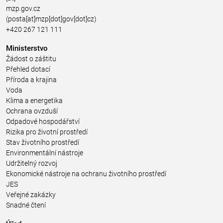
mzp.gov.cz
(posta[at]mzp[dot]gov[dot]cz)
+420 267 121 111
Ministerstvo
Žádost o záštitu
Přehled dotací
Příroda a krajina
Voda
Klima a energetika
Ochrana ovzduší
Odpadové hospodářství
Rizika pro životní prostředí
Stav životního prostředí
Environmentální nástroje
Udržitelný rozvoj
Ekonomické nástroje na ochranu životního prostředí
JES
Veřejné zakázky
Snadné čtení