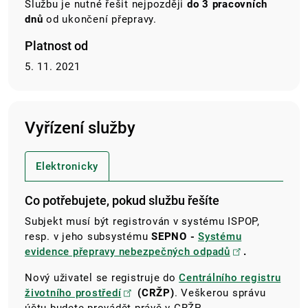
Službu je nutné řešit nejpozději
do 3 pracovních
dnů
od ukončení přepravy.
Platnost od
5. 11. 2021
Vyřízení služby
Elektronicky
Co potřebujete, pokud službu řešíte
Subjekt musí být registrován v systému ISPOP,
resp. v jeho subsystému
SEPNO -
Systému
evidence přepravy nebezpečných odpadů
.
Nový uživatel se registruje do
Centrálního registru
životního prostředí
(CRŽP)
.
Veškerou správu