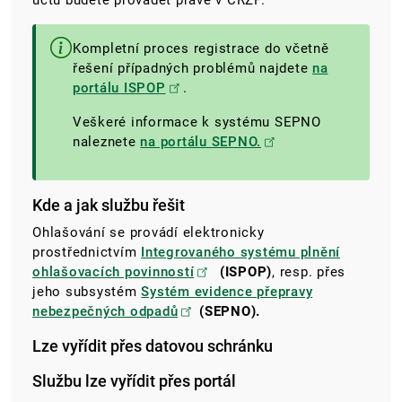
účtu budete provádět právě v CRŽP.
Kompletní proces registrace do včetně
řešení případných problémů najdete
na
portálu ISPOP
.
Veškeré informace k systému SEPNO
naleznete
na portálu SEPNO.
Kde a jak službu řešit
Ohlašování se provádí elektronicky
prostřednictvím
Integrovaného systému plnění
ohlašovacích povinností
(ISPOP)
, resp. přes
jeho subsystém
Systém evidence přepravy
nebezpečných odpadů
(SEPNO).
Lze vyřídit přes datovou schránku
Službu lze vyřídit přes portál