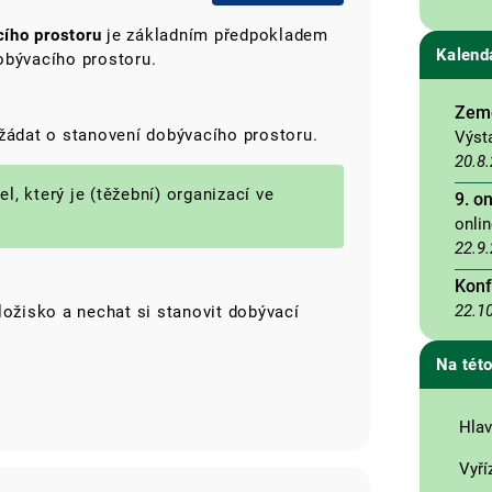
ího prostoru
je základním předpokladem
Kalend
obývacího prostoru.
Země
ožádat o stanovení dobývacího prostoru.
Výst
20.8
, který je (těžební) organizací ve
9. o
onli
22.9
Konf
22.1
ložisko a nechat si stanovit dobývací
Na této
Hlav
Vyří