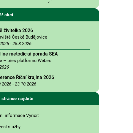
ář akcí
 živitelka 2026
aviště České Budějovice
.2026
-
25.8.2026
nline metodická porada SEA
ne – přes platformu Webex
.2026
erence Říční krajina 2026
0.2026
-
23.10.2026
 stránce najdete
ní informace Vyřídit
zení služby