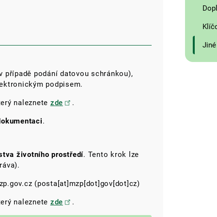
Dopl
Klíč
Jiné
(v případě podání datovou schránkou),
 elektronickým podpisem.
který naleznete
zde
.
 dokumentaci
.
stva životního prostředí
. Tento krok lze
ráva).
zp.gov.cz
(posta[at]mzp[dot]gov[dot]cz)
který naleznete
zde
.