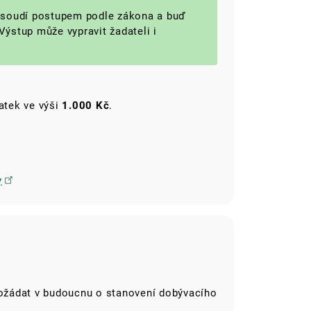
posoudí postupem podle zákona a buď
Výstup může vypravit žadateli i
latek ve výši
1.000 Kč
.
y
ožádat v budoucnu o stanovení dobývacího