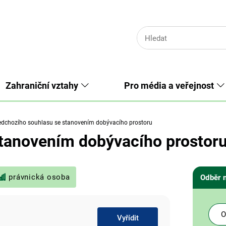
Zahraniční vztahy
Pro média a veřejnost
edchozího souhlasu se stanovením dobývacího prostoru
stanovením dobývacího prostor
právnická osoba
Odběr 
O
Vyřídit