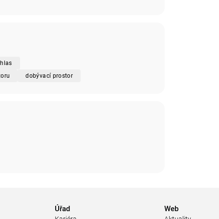
hlas
toru
dobývací prostor
Úřad
Web