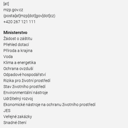
[at]
mzp.gov.cz
(posta[at]mzp[dot]gov[dot]cz)
+420 267 121 111
Ministerstvo
Žádost o záštitu
Přehled dotací
Příroda a krajina
Voda
Klima a energetika
Ochrana ovzduší
Odpadové hospodářství
Rizika pro životní prostředí
Stav životního prostředí
Environmentální nástroje
Udržitelný rozvoj
Ekonomické nástroje na ochranu životního prostředí
JES
Veřejné zakázky
Snadné čtení