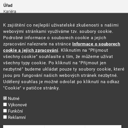
Úřad
Kariéra
Úřední deska
Pro média a veřejnost
K zajištění co nejlepší uživatelské zkušenosti s našimi
Povinně zveřejňované informace
webovými stránkami využíváme tzv. soubory cookie.
Kontakty
Podrobné informace o souborech cookie a jejich
Přistupnost budovy úřadu MŽP
(PDF, 204 kB)
zpracování naleznete na stránce
Informace o souborech
cookie a jejich zpracování
. Kliknutím na "Přijmout
Web
všechny cookie" souhlasíte s tím, že můžeme užívat
Aktuality
všechny typy cookie. Po kliknutí na "Přijmout jen
Ochrana osobních údajů
nezbytné" budeme ukládat pouze ty soubory cookie, které
Prohlášení o přístupnosti
jsou pro fungování našich webových stránek nezbytné.
Zásady používání cookies
Udělený souhlas je možné odvolat po kliknutí na odkaz
Mapa webu
"Cookie" v patičce stránky.
Sociální sítě
Nutné
Výkonové
Funkční
Reklamní
2025 ©
Ministerstvo životního prostředí