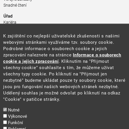
Snadné čtení
Úřad
Kariéra
Úřední deska
Pro média a veřejnost
K zajištění co nejlepší uživatelské zkušenosti s našimi
Povinně zveřejňované informace
webovými stránkami využíváme tzv. soubory cookie.
Kontakty
Podrobné informace o souborech cookie a jejich
Přistupnost budovy úřadu MŽP
(PDF, 204 kB)
zpracování naleznete na stránce
Informace o souborech
cookie a jejich zpracování
. Kliknutím na "Přijmout
Web
všechny cookie" souhlasíte s tím, že můžeme užívat
Aktuality
všechny typy cookie. Po kliknutí na "Přijmout jen
Ochrana osobních údajů
nezbytné" budeme ukládat pouze ty soubory cookie, které
Prohlášení o přístupnosti
jsou pro fungování našich webových stránek nezbytné.
Zásady používání cookies
Udělený souhlas je možné odvolat po kliknutí na odkaz
Mapa webu
"Cookie" v patičce stránky.
Sociální sítě
Nutné
Výkonové
Funkční