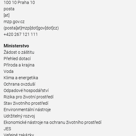
100 10 Praha 10
posta
[at]
mzp.gov.cz
(posta[at]mzp[dot]gov[dot]cz)
+420 267 121 111
Ministerstvo
Žádost o záštitu
Přehled dotací
Příroda a krajina
Voda
Klima a energetika
Ochrana ovzduší
Odpadové hospodářství
Rizika pro životní prostředí
Stav životního prostředí
Environmentální nástroje
Udržitelný rozvoj
Ekonomické nástroje na ochranu životního prostředí
JES
Veřejné zakázky