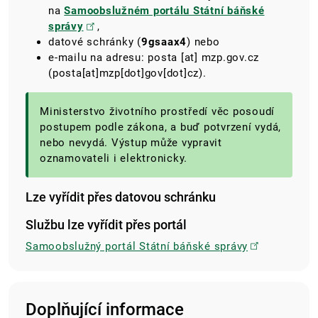
na
Samoobslužném portálu Státní báňské
správy
,
datové schránky (
9gsaax4
) nebo
e-mailu na adresu:
posta
[at]
mzp.gov.cz
(posta[at]mzp[dot]gov[dot]cz)
.
Ministerstvo životního prostředí věc posoudí
postupem podle zákona, a buď potvrzení vydá,
nebo nevydá. Výstup může vypravit
oznamovateli i elektronicky.
Lze vyřídit přes datovou schránku
Službu lze vyřídit přes portál
Samoobslužný portál Státní báňské správy
Doplňující informace