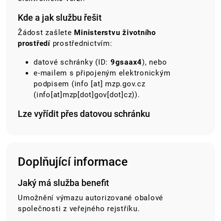
Kde a jak službu řešit
Žádost zašlete
Ministerstvu životního
prostředí
prostřednictvím:
datové schránky (ID:
9gsaax4
), nebo
e-mailem s připojeným elektronickým
podpisem (
info
[at]
mzp.gov.cz
(info[at]mzp[dot]gov[dot]cz)
).
Lze vyřídit přes datovou schránku
Doplňující informace
Jaký má služba benefit
Umožnění výmazu autorizované obalové
společnosti z veřejného rejstříku.