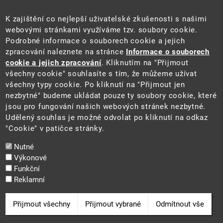
Úřední deska
Pro média a veřejnost
K zajištění co nejlepší uživatelské zkušenosti s našimi
Povinně zveřejňované informace
webovými stránkami využíváme tzv. soubory cookie.
Kontakty
Podrobné informace o souborech cookie a jejich
Přistupnost budovy úřadu MŽP
(PDF, 204 kB)
zpracování naleznete na stránce
Informace o souborech
cookie a jejich zpracování
. Kliknutím na "Přijmout
Web
všechny cookie" souhlasíte s tím, že můžeme užívat
Aktuality
všechny typy cookie. Po kliknutí na "Přijmout jen
Ochrana osobních údajů
nezbytné" budeme ukládat pouze ty soubory cookie, které
Prohlášení o přístupnosti
jsou pro fungování našich webových stránek nezbytné.
Zásady používání cookies
Udělený souhlas je možné odvolat po kliknutí na odkaz
Mapa webu
"Cookie" v patičce stránky.
Sociální sítě
Nutné
Výkonové
Funkční
Reklamní
2025 ©
Ministerstvo životního prostředí
Odvolat souhlas
Přijmout všechny
Přijmout vybrané
Odmítnout vše
Cookie