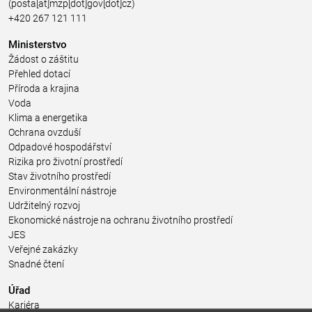
(posta[at]mzp[dot]gov[dot]cz)
+420 267 121 111
Ministerstvo
Žádost o záštitu
Přehled dotací
Příroda a krajina
Voda
Klima a energetika
Ochrana ovzduší
Odpadové hospodářství
Rizika pro životní prostředí
Stav životního prostředí
Environmentální nástroje
Udržitelný rozvoj
Ekonomické nástroje na ochranu životního prostředí
JES
Veřejné zakázky
Snadné čtení
Úřad
Kariéra