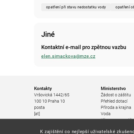
opatření při stavu nedostatku vody
opatření 
Jiné
Kontaktní e-mail pro zpětnou vazbu
elen.simackova@mze.cz
Kontakty
Ministerstvo
Vršovická 1442/65
Žádost o záštitu
100 10 Praha 10
Přehled dotací
posta
Příroda a krajina
[at]
Voda
mzp.gov.cz
Klima a energetik
(posta[at]mzp[dot]gov[dot]cz)
Ochrana ovzduší
K zajištění co nejlepší uživatelské zkuš
+420 267 121 111
Odpadové hospod