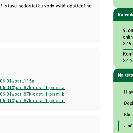
ři stavu nedostatku vody vydá opatření na
Kalend
9. o
onli
22.9
Konf
22.1
Na této
-06-01#par_115a
6-06-01#par_87k-odst_1-pism_a
Hlav
6-06-01#par_87k-odst_1-pism_b
6-06-01#par_87k-odst_1-pism_c
Dopl
Klíč
Jiné