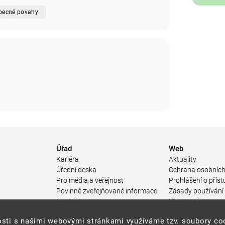
obecné povahy
Úřad
Web
Kariéra
Aktuality
Úřední deska
Ochrana osobních
Pro média a veřejnost
Prohlášení o příst
Povinně zveřejňované informace
Zásady používání
a
Kontakty
Mapa webu
Přistupnost budovy úřadu MŽP
enosti s našimi webovými stránkami využíváme tzv. soubory c
ářství
(PDF, 204 kB)