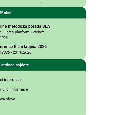
ář akcí
nline metodická porada SEA
ne – přes platformu Webex
.2026
erence Říční krajina 2026
0.2026
-
23.10.2026
 stránce najdete
ní informace
ňující informace
ová slova