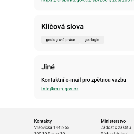
https://e-sbirka.gov.cz/sb/2001/206/2001
Klíčová slova
geologické práce
geologie
Jiné
Kontaktní e-mail pro zpětnou vazbu
info@mzp.gov.cz
Kontakty
Ministerstvo
Vršovická 1442/65
Žádost o záštitu
100 10 Praha 10
Přehled dotací