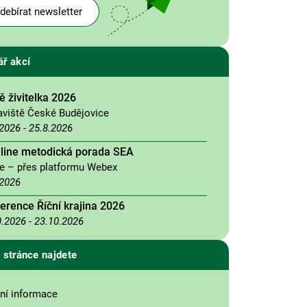
debírat newsletter
ář akcí
 živitelka 2026
aviště České Budějovice
.2026
-
25.8.2026
nline metodická porada SEA
ne – přes platformu Webex
.2026
erence Říční krajina 2026
0.2026
-
23.10.2026
 stránce najdete
ní informace