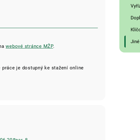
Vyří
Dopl
Klíč
Jiné
 na
webové stránce MŽP
.
 práce je dostupný ke stažení online