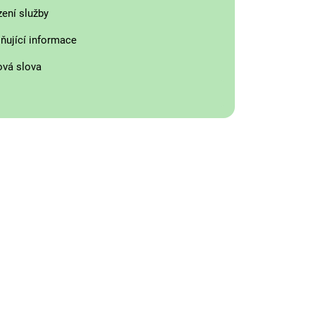
zení služby
ňující informace
ová slova