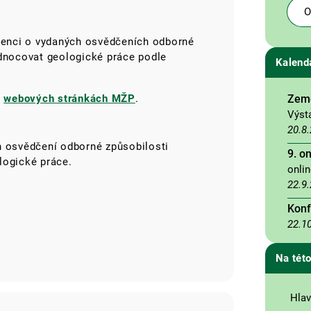
O
idenci o vydaných osvědčeních odborné
odnocovat geologické práce podle
Kalend
Země
a
webových stránkách MŽP
.
Výst
20.8
h osvědčení odborné způsobilosti
9. o
logické práce.
onli
22.9
Konf
22.1
Na této
Hlav