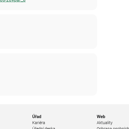
-06-20#par_8
Úřad
Web
Kariéra
Aktuality
Úřední deska
Ochrana osobních