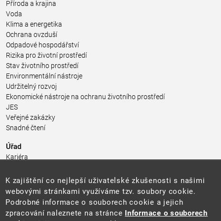
Příroda a krajina
Voda
Klima a energetika
Ochrana ovzduší
Odpadové hospodářství
Rizika pro životní prostředí
Stav životního prostředí
Environmentální nástroje
Udržitelný rozvoj
Ekonomické nástroje na ochranu životního prostředí
JES
Veřejné zakázky
Snadné čtení
Úřad
Kariéra
Úřední deska
Pro média a veřejnost
K zajištění co nejlepší uživatelské zkušenosti s našimi
Povinně zveřejňované informace
webovými stránkami využíváme tzv. soubory cookie.
Kontakty
Podrobné informace o souborech cookie a jejich
Přistupnost budovy úřadu MŽP
(PDF, 204 kB)
zpracování naleznete na stránce
Informace o souborech