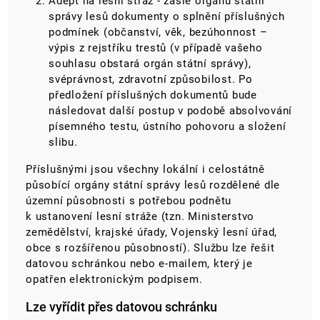
Adept na lesní stráž - zašle orgánu státní
správy lesů dokumenty o splnění příslušných
podmínek (občanství, věk, bezúhonnost –
výpis z rejstříku trestů (v případě vašeho
souhlasu obstará orgán státní správy),
svéprávnost, zdravotní způsobilost. Po
předložení příslušných dokumentů bude
následovat další postup v podobě absolvování
písemného testu, ústního pohovoru a složení
slibu.
Příslušnými jsou všechny lokální i celostátně
působící orgány státní správy lesů rozdělené dle
územní působnosti s potřebou podnětu
k ustanovení lesní stráže (tzn. Ministerstvo
zemědělství, krajské úřady, Vojenský lesní úřad,
obce s rozšířenou působností).
Službu lze řešit
datovou schránkou nebo e-mailem, který je
opatřen elektronickým podpisem
.
Lze vyřídit přes datovou schránku