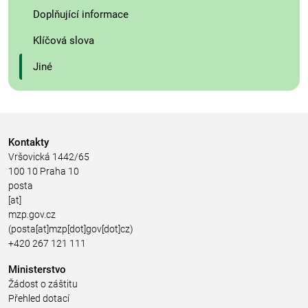
Doplňující informace
Klíčová slova
Jiné
Kontakty
Vršovická 1442/65
100 10 Praha 10
posta
[at]
mzp.gov.cz
(posta[at]mzp[dot]gov[dot]cz)
+420 267 121 111
Ministerstvo
Žádost o záštitu
Přehled dotací