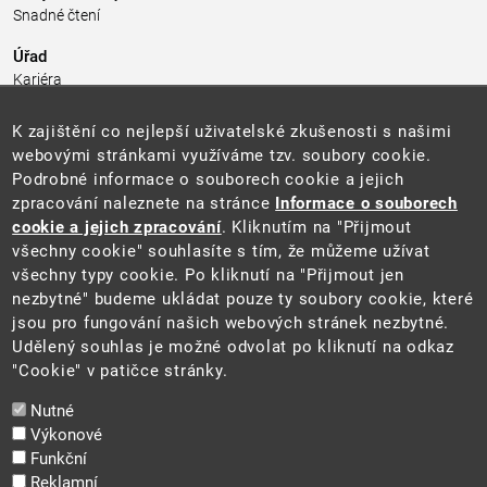
Snadné čtení
Úřad
Kariéra
Úřední deska
Pro média a veřejnost
K zajištění co nejlepší uživatelské zkušenosti s našimi
Povinně zveřejňované informace
webovými stránkami využíváme tzv. soubory cookie.
Kontakty
Podrobné informace o souborech cookie a jejich
Přistupnost budovy úřadu MŽP
(PDF, 204 kB)
zpracování naleznete na stránce
Informace o souborech
cookie a jejich zpracování
. Kliknutím na "Přijmout
Web
všechny cookie" souhlasíte s tím, že můžeme užívat
Aktuality
všechny typy cookie. Po kliknutí na "Přijmout jen
Ochrana osobních údajů
nezbytné" budeme ukládat pouze ty soubory cookie, které
Prohlášení o přístupnosti
jsou pro fungování našich webových stránek nezbytné.
Zásady používání cookies
Udělený souhlas je možné odvolat po kliknutí na odkaz
Mapa webu
"Cookie" v patičce stránky.
Sociální sítě
Nutné
Výkonové
Funkční
Reklamní