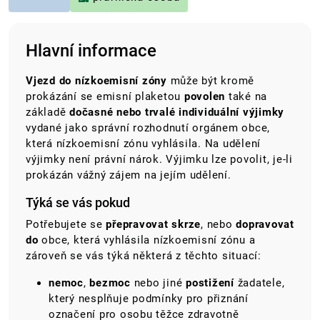
Hlavní informace
Vjezd do nízkoemisní zóny
může být kromě
prokázání se emisní plaketou
povolen
také na
základě
dočasné nebo trvalé individuální výjimky
vydané jako správní rozhodnutí orgánem obce,
která nízkoemisní zónu vyhlásila. Na udělení
výjimky není právní nárok. Výjimku lze povolit, je-li
prokázán vážný zájem na jejím udělení.
Týká se vás pokud
Potřebujete se
přepravovat skrze
, nebo
dopravovat
do
obce, která vyhlásila nízkoemisní zónu a
zároveň se vás týká některá z těchto situací:
nemoc
,
bezmoc
nebo jiné
postižení
žadatele,
který nesplňuje podmínky pro přiznání
označení pro osobu těžce zdravotně