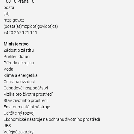
100 10 Praha 10
posta
[at]
mzp.gov.cz
(posta[at]mzp[dot]gov[dot]cz)
+420 267 121 111
Ministerstvo
Žádost o záštitu
Přehled dotací
Příroda a krajina
Voda
Klima a energetika
Ochrana ovzduší
Odpadové hospodářství
Rizika pro životní prostředí
Stav životního prostředí
Environmentální nástroje
Udržitelný rozvoj
Ekonomické nástroje na ochranu životního prostředí
JES
Veřejné zakázky