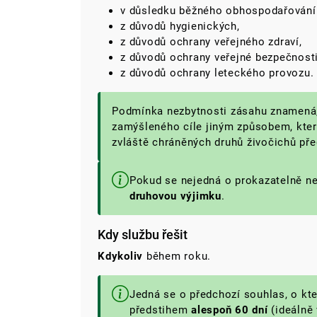
v důsledku běžného obhospodařování 
z důvodů hygienických,
z důvodů ochrany veřejného zdraví,
z důvodů ochrany veřejné bezpečnost
z důvodů ochrany leteckého provozu.
Podmínka nezbytnosti zásahu znamená
zamýšleného cíle jiným způsobem, kter
zvláště chráněných druhů živočichů pře
Pokud se nejedná o prokazatelně ne
druhovou výjimku
.
Kdy službu řešit
Kdykoliv
během roku.
Jedná se o předchozí souhlas, o kt
předstihem
alespoň 60 dní
(ideálně 