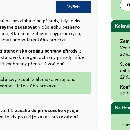
O
Vyřídit
ů se nevztahuje na případy, kdy je
do
Kalend
ezbytné zasahovat
v důsledku běžného
 majetku nebo z důvodů hygienických,
čnosti anebo leteckého provozu.
Země
Výst
í stanovisko orgánu ochrany přírody
z
20.8
 stanovisku orgán ochrany přírody může
lad záchranný přenos živočichů.
9. o
onli
22.9
naléhavý zásah z hlediska veřejného
pečnosti leteckého provozu.
Konf
22.1
Na této
 vést k
zásahu do přirozeného vývoje
jen tehdy pokud je zásah prokazatelně
Hlav