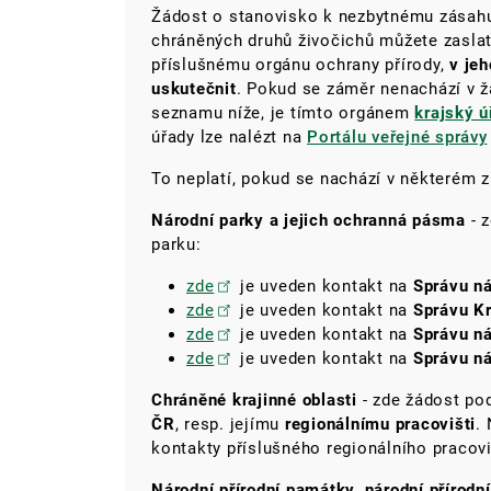
Žádost o stanovisko k nezbytnému zásahu
chráněných druhů živočichů můžete zasla
příslušnému orgánu ochrany přírody,
v je
uskutečnit
. Pokud se záměr nenachází v 
seznamu níže, je tímto orgánem
krajský ú
úřady lze nalézt na
Portálu veřejné správy
To neplatí, pokud se nachází v některém z
Národní parky a jejich ochranná pásma
- 
parku:
zde
je uveden kontakt na
Správu n
zde
je uveden kontakt na
Správu K
zde
je uveden kontakt na
Správu ná
zde
je uveden kontakt na
Správu n
Chráněné krajinné oblasti
- zde žádost p
ČR
, resp. jejímu
regionálnímu pracovišti
.
kontakty příslušného regionálního pracovi
Národní přírodní památky, národní přírodn