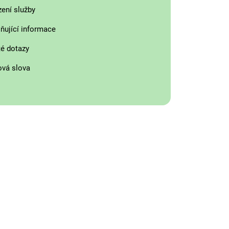
zení služby
ňující informace
é dotazy
ová slova