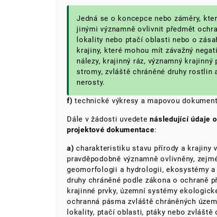
Jedná se o koncepce nebo záměry, kte
jinými významně ovlivnit předmět ochr
lokality nebo ptačí oblasti nebo o zása
krajiny, které mohou mít závažný negat
nálezy, krajinný ráz, významný krajinný
stromy, zvláště chráněné druhy rostlin
nerosty.
f)
technické výkresy a mapovou dokument
Dále v žádosti uvedete
následující údaje 
projektové dokumentace
:
a)
charakteristiku stavu přírody a krajin
pravděpodobně významně ovlivněny, zejména
geomorfologii a hydrologii, ekosystémy a j
druhy chráněné podle zákona o ochraně př
krajinné prvky, územní systémy ekologické 
ochranná pásma zvláště chráněných území
lokality, ptačí oblasti, ptáky nebo zvláště