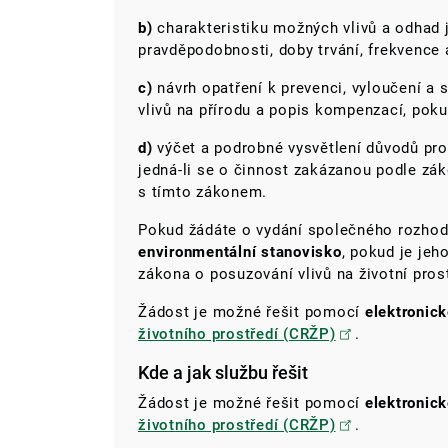
b)
charakteristiku možných vlivů a odhad 
pravděpodobnosti, doby trvání, frekvence a
c)
návrh opatření k prevenci, vyloučení a 
vlivů na přírodu a popis kompenzací, pok
d)
výčet a podrobné vysvětlení důvodů pro
jedná-li se o činnost zakázanou podle zák
s tímto zákonem.
Pokud žádáte o vydání společného rozhodn
environmentální stanovisko
, pokud je jeh
zákona o posuzování vlivů na životní prost
Žádost je možné řešit pomocí
elektronic
životního prostředí (CRŽP)
.
Kde a jak službu řešit
Žádost je možné řešit pomocí
elektronic
životního prostředí (CRŽP)
.