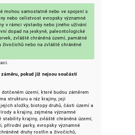
ré mohou samostatně nebo ve spojení s
any nebo celistvost evropsky významné
hy v rámci výstavby nebo jiného užívání
ivní dopad na jeskyně, paleontologické
 prvek, zvláště chráněná území, památné
 a živočichů nebo na zvláště chráněné
aci.
o záměru, pokud již nejsou součástí
y v dotčeném území, které budou záměrem
 strukturu a ráz krajiny, její
ejich složky, biotopy druhů, části území a
írody a krajiny, zejména významné
stability krajiny, zvláště chráněná území,
, přírodní parky, evropsky významné
 chráněné druhy rostlin a živočichů,