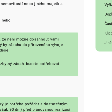
nemovitostí nebo jiného majetku,
Vyří
Dopl
i nebo
Čast
Klíč
, že není možné dosáhnout vámi
Jiné
ý by zásahu do přirozeného vývoje
dešel.
zbytný zásah, budete potřebovat
erý je potřeba požádat s dostatečným
však 90 dní) před plánovanou realizací.