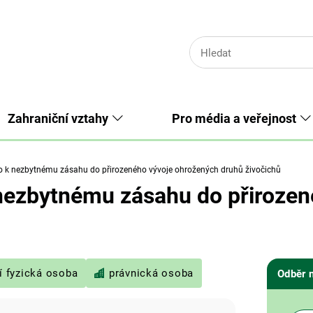
Zahraniční vztahy
Pro média a veřejnost
 k nezbytnému zásahu do přirozeného vývoje ohrožených druhů živočichů
 nezbytnému zásahu do přiroze
í fyzická osoba
právnická osoba
Odběr 