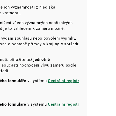
jejich významnosti z hlediska
 vratnosti,
snížení všech významných nepříznivých
ud je to vzhledem k záměru možné,
 vydání souhlasu nebo povolení výjimky,
ona o ochraně přírody a krajiny, v souladu
utí, přiložíte též
jednotné
o součástí hodnocení vlivu záměru podle
ředí.
kého formuláře
v systému
Centrální registr
kého formuláře
v systému
Centrální registr