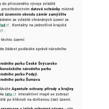
 do přirozeného vývoje zvláště
t prostřednictvím
datové schránky
místně
hož územním obvodu záměr zamýšlíte
žádném ze zvláště chráněných území ze
řad
.
Kontakty na jednotlivé krajské
.
 těchto území:
zde žádost podáváte správě národního
árodního parku České Švýcarsko
rkonošského národního parku
rodního parku Podyjí
árodního parku Šumava
odáváte
Agentuře ochrany přírody a krajiny
 Na
této
interaktivní mapě se zobrazí
ště po kliknutí na dotčenou část území.
í rezervace a jejich ochranná pásma
- zde