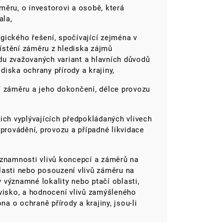
ěru, o investorovi a osobě, která
ala,
ického řešení, spočívající zejména v
ístění záměru z hlediska zájmů
u zvažovaných variant a hlavních důvodů
ediska ochrany přírody a krajiny,
í záměru a jeho dokončení, délce provozu
ich vyplývajících předpokládaných vlivech
 provádění, provozu a případné likvidace
znamnosti vlivů koncepcí a záměrů na
lasti nebo posouzení vlivů záměru na
 významné lokality nebo ptačí oblasti,
ovisko, a hodnocení vlivů zamýšleného
na o ochraně přírody a krajiny, jsou-li