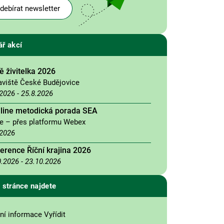
debírat newsletter
ář akcí
 živitelka 2026
aviště České Budějovice
.2026
-
25.8.2026
nline metodická porada SEA
ne – přes platformu Webex
.2026
erence Říční krajina 2026
0.2026
-
23.10.2026
 stránce najdete
ní informace Vyřídit