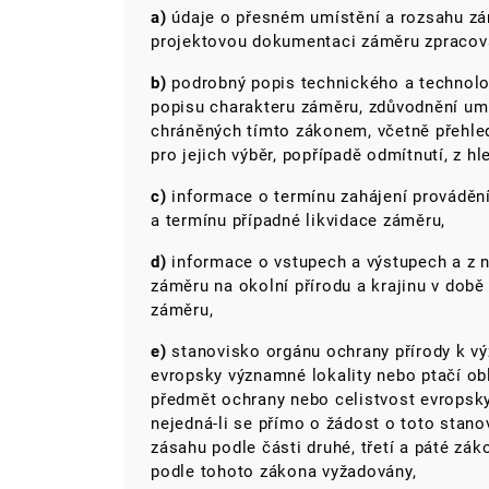
a)
údaje o přesném umístění a rozsahu zám
projektovou dokumentaci záměru zpracov
b)
podrobný popis technického a technolog
popisu charakteru záměru, zdůvodnění um
chráněných tímto zákonem, včetně přehled
pro jejich výběr, popřípadě odmítnutí, z hl
c)
informace o termínu zahájení prováděn
a termínu případné likvidace záměru,
d)
informace o vstupech a výstupech a z n
záměru na okolní přírodu a krajinu v době
záměru,
e)
stanovisko orgánu ochrany přírody k vý
evropsky významné lokality nebo ptačí ob
předmět ochrany nebo celistvost evropsky
nejedná-li se přímo o žádost o toto stan
zásahu podle části druhé, třetí a páté záko
podle tohoto zákona vyžadovány,