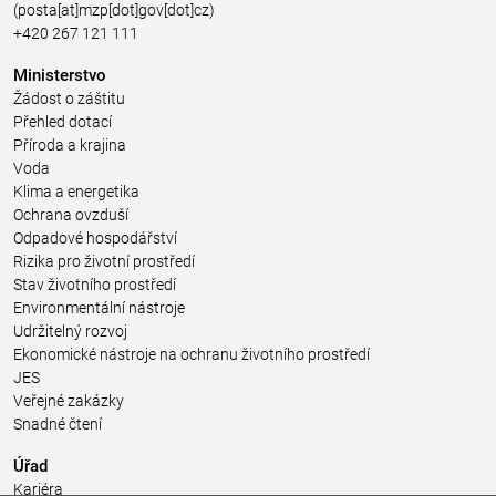
(posta[at]mzp[dot]gov[dot]cz)
+420 267 121 111
Ministerstvo
Žádost o záštitu
Přehled dotací
Příroda a krajina
Voda
Klima a energetika
Ochrana ovzduší
Odpadové hospodářství
Rizika pro životní prostředí
Stav životního prostředí
Environmentální nástroje
Udržitelný rozvoj
Ekonomické nástroje na ochranu životního prostředí
JES
Veřejné zakázky
Snadné čtení
Úřad
Kariéra