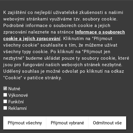
Úřední deska
Pro média a veřejnost
K zajištění co nejlepší uživatelské zkušenosti s našimi
Povinně zveřejňované informace
webovými stránkami využíváme tzv. soubory cookie.
Kontakty
Podrobné informace o souborech cookie a jejich
Přistupnost budovy úřadu MŽP
(PDF, 204 kB)
zpracování naleznete na stránce
Informace o souborech
cookie a jejich zpracování
. Kliknutím na "Přijmout
Web
všechny cookie" souhlasíte s tím, že můžeme užívat
Aktuality
všechny typy cookie. Po kliknutí na "Přijmout jen
Ochrana osobních údajů
nezbytné" budeme ukládat pouze ty soubory cookie, které
Prohlášení o přístupnosti
jsou pro fungování našich webových stránek nezbytné.
Zásady používání cookies
Udělený souhlas je možné odvolat po kliknutí na odkaz
Mapa webu
"Cookie" v patičce stránky.
Sociální sítě
Nutné
Výkonové
Funkční
Reklamní
2025 ©
Ministerstvo životního prostředí
Odvolat souhlas
Přijmout všechny
Přijmout vybrané
Odmítnout vše
Cookie