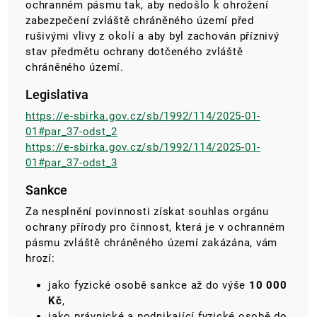
ochranném pásmu tak, aby nedošlo k ohrožení
zabezpečení zvláště chráněného území před
rušivými vlivy z okolí a aby byl zachován příznivý
stav předmětu ochrany dotčeného zvláště
chráněného území.
Legislativa
https://e-sbirka.gov.cz/sb/1992/114/2025-01-
01#par_37-odst_2
https://e-sbirka.gov.cz/sb/1992/114/2025-01-
01#par_37-odst_3
Sankce
Za nesplnění povinnosti získat souhlas orgánu
ochrany přírody pro činnost, která je v ochranném
pásmu zvláště chráněného území zakázána, vám
hrozí:
jako fyzické osobě sankce až do výše
10 000
Kč
,
jako právnické a podnikající fyzické osobě do