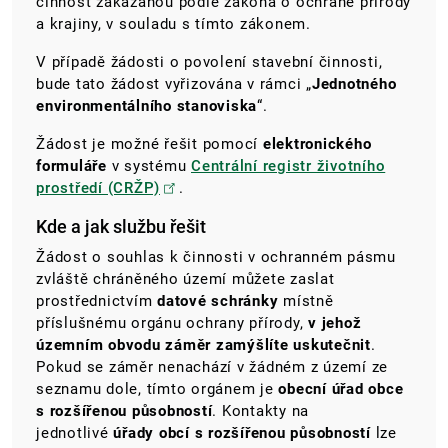
činnost zakázanou podle zákona o ochraně přírody
a krajiny, v souladu s tímto zákonem.
V případě žádosti o povolení stavební činnosti,
bude tato žádost vyřizována v rámci „
Jednotného
environmentálního stanoviska
“.
Žádost je možné řešit pomocí
elektronického
formuláře
v systému
Centrální registr životního
prostředí (CRŽP)
.
Kde a jak službu řešit
Žádost
o souhlas k činnosti v ochranném pásmu
zvláště chráněného území
můžete zaslat
prostřednictvím
datové schránky
místně
příslušnému orgánu ochrany přírody,
v jehož
územním obvodu záměr zamýšlíte uskutečnit
.
Pokud se záměr nenachází v žádném z území ze
seznamu dole, tímto orgánem je
obecní úřad obce
s rozšířenou působností
. Kontakty na
jednotlivé
úřady obcí s rozšířenou působností
lze