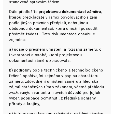
stanovené správním řádem.
Dále předložíte
projektovou dokumentaci záměru
,
kterou předkládáte v rámci povolovacího řízení
podle jiných právních předpisů, nebo jinou
obdobnou dokumentaci, která umožní posoudit
předmět žádosti. Tato dokumentace obsahuje
zejména:
a)
údaje o přesném umístění a rozsahu záměru, o
investorovi a osobě, která projektovou
dokumentaci záměru zpracovala,
b)
podrobný popis technického a technologického
řešení, spočívající zejména v popisu charakteru
záměru, zdůvodnění umístění záměru z hlediska
zájmů chráněných tímto zákonem, včetně přehledu
zvažovaných variant a hlavních důvodů pro jejich
výběr, popřípadě odmítnutí, z hlediska ochrany
přírody a krajiny,
c)
informace o termínu zahájení provádění záměru