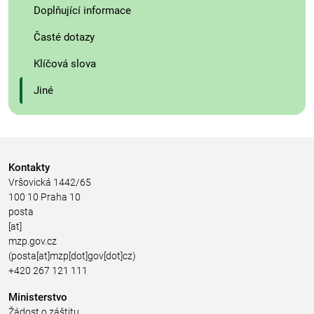
Doplňující informace
Časté dotazy
Klíčová slova
Jiné
Kontakty
Vršovická 1442/65
100 10 Praha 10
posta
[at]
mzp.gov.cz
(posta[at]mzp[dot]gov[dot]cz)
+420 267 121 111
Ministerstvo
Žádost o záštitu