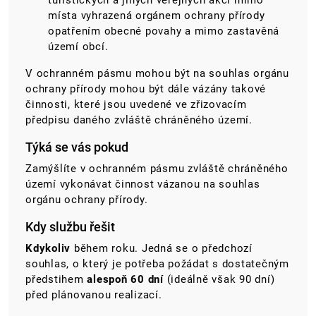
turistických a jiných veřejných akcí mimo
místa vyhrazená orgánem ochrany přírody
opatřením obecné povahy a mimo zastavěná
území obcí.
V ochranném pásmu mohou být na souhlas
orgánu
ochrany přírody
mohou být dále vázány takové
činnosti, které jsou uvedené ve zřizovacím
předpisu daného zvláště chráněného území.
Týká se vás pokud
Zamýšlíte v ochranném pásmu zvláště chráněného
území vykonávat činnost vázanou na souhlas
orgánu ochrany přírody.
Kdy službu řešit
Kdykoliv
během roku.
Jedná se o předchozí
souhlas, o který je potřeba požádat s dostatečným
předstihem
alespoň 60 dní
(ideálně však 90 dní)
před plánovanou realizací.