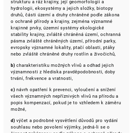
strukturu a ráz krajiny, její geomorfologii a
hydrologii, ekosystémy a jejich složky, biotopy
druhů, části území a druhy chráněné podle zákona
o ochraně přírody a krajiny, zejména významné
krajinné prvky, územní systémy ekologické
stability krajiny, zvláště chráněná území, ochranná
pásma zvláště chráněných území, přírodní parky,
evropsky významné lokality, ptačí oblasti, ptáky
nebo zvláště chráněné druhy rostlin a živočichů,
b)
charakteristiku možných vlivů a odhad jejich
významnosti z hlediska pravděpodobnosti, doby
trvání, frekvence a vratnosti,
c)
návrh opatření k prevenci, vyloučení a snížení
všech významných nepříznivých vlivů na přírodu a
popis kompenzací, pokud je to vzhledem k záměru
možné,
d)
výčet a podrobné vysvětlení důvodů pro vydání
souhlasu nebo povolení výjimky, jedná-li se o