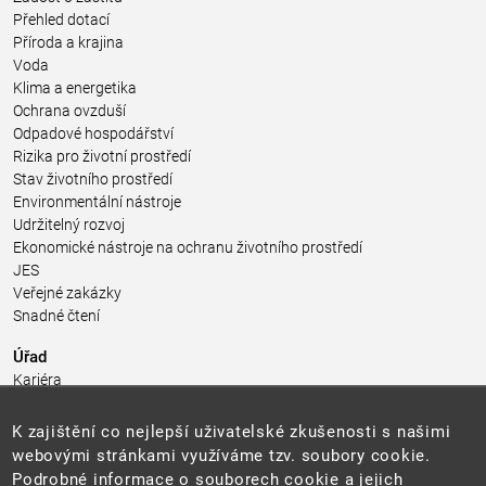
Přehled dotací
Příroda a krajina
Voda
Klima a energetika
Ochrana ovzduší
Odpadové hospodářství
Rizika pro životní prostředí
Stav životního prostředí
Environmentální nástroje
Udržitelný rozvoj
Ekonomické nástroje na ochranu životního prostředí
JES
Veřejné zakázky
Snadné čtení
Úřad
Kariéra
Úřední deska
Pro média a veřejnost
K zajištění co nejlepší uživatelské zkušenosti s našimi
Povinně zveřejňované informace
webovými stránkami využíváme tzv. soubory cookie.
Kontakty
Podrobné informace o souborech cookie a jejich