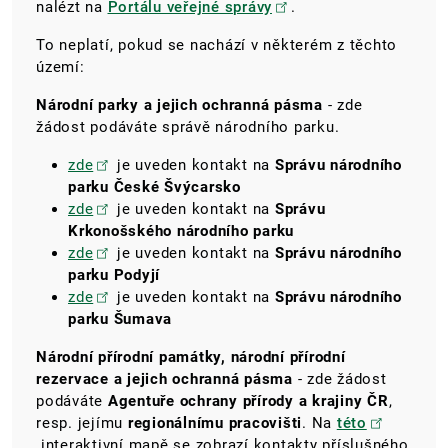
nalézt na
Portálu veřejné správy
.
To neplatí, pokud se nachází v některém z těchto
území:
Národní parky a jejich ochranná pásma
- zde
žádost podáváte správě národního parku.
zde
je uveden kontakt na
Správu národního
parku České Švýcarsko
zde
je uveden kontakt na
Správu
Krkonošského národního parku
zde
je uveden kontakt na
Správu národního
parku Podyjí
zde
je uveden kontakt na
Správu národního
parku Šumava
Národní přírodní památky, národní přírodní
rezervace a jejich ochranná pásma
- zde žádost
podáváte
Agentuře ochrany přírody a krajiny ČR
,
resp. jejímu
regionálnímu pracovišti
. Na
této
interaktivní mapě se zobrazí kontakty příslušného