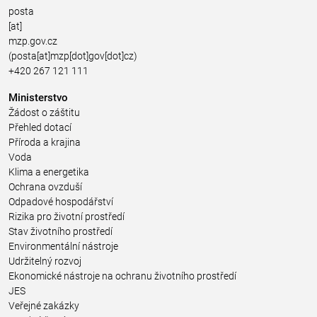
posta
[at]
mzp.gov.cz
(posta[at]mzp[dot]gov[dot]cz)
+420 267 121 111
Ministerstvo
Žádost o záštitu
Přehled dotací
Příroda a krajina
Voda
Klima a energetika
Ochrana ovzduší
Odpadové hospodářství
Rizika pro životní prostředí
Stav životního prostředí
Environmentální nástroje
Udržitelný rozvoj
Ekonomické nástroje na ochranu životního prostředí
JES
Veřejné zakázky