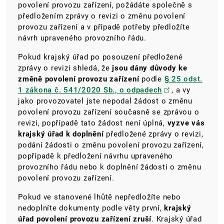
povolení provozu zařízení, požádáte společně s
předložením zprávy o revizi o změnu povolení
provozu zařízení a v případě potřeby předložíte
návrh upraveného provozního řádu.
Pokud krajský úřad po posouzení předložené
zprávy o revizi shledá, že
jsou dány důvody ke
změně povolení provozu zařízení
podle
§ 25 odst.
1 zákona č. 541/2020 Sb., o odpadech
, a vy
jako provozovatel jste nepodal žádost o změnu
povolení provozu zařízení současně se zprávou o
revizi, popřípadě tato žádost není úplná,
vyzve vás
krajský úřad k doplnění
předložené zprávy o revizi,
podání žádosti o změnu povolení provozu zařízení,
popřípadě k předložení návrhu upraveného
provozního řádu nebo k doplnění žádosti o změnu
povolení provozu zařízení.
Pokud ve stanovené lhůtě nepředložíte nebo
nedoplníte dokumenty podle věty první,
krajský
úřad povolení provozu zařízení zruší
. Krajský úřad