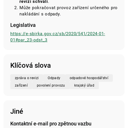
revizi schválí
.
Může pokračovat provoz zařízení určeného pro
nakládání s odpady.
Legislativa
https://e-sbirka.gov.cz/sb/2020/541/2024-01-
01#par_23-odst_3
Klíčová slova
zpráva o revizi
Odpady
odpadové hospodářství
zařízení
povolení provozu
krajský úřad
Jiné
Kontaktní e-mail pro zpětnou vazbu