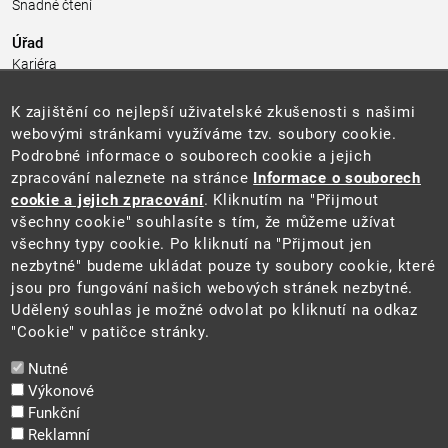
Snadné čtení
Úřad
Kariéra
Úřední deska
Pro média a veřejnost
K zajištění co nejlepší uživatelské zkušenosti s našimi
Povinně zveřejňované informace
webovými stránkami využíváme tzv. soubory cookie.
Kontakty
Podrobné informace o souborech cookie a jejich
Přistupnost budovy úřadu MŽP
(PDF, 204 kB)
zpracování naleznete na stránce
Informace o souborech
cookie a jejich zpracování
. Kliknutím na "Přijmout
Web
všechny cookie" souhlasíte s tím, že můžeme užívat
Aktuality
všechny typy cookie. Po kliknutí na "Přijmout jen
Ochrana osobních údajů
nezbytné" budeme ukládat pouze ty soubory cookie, které
Prohlášení o přístupnosti
jsou pro fungování našich webových stránek nezbytné.
Zásady používání cookies
Udělený souhlas je možné odvolat po kliknutí na odkaz
Mapa webu
"Cookie" v patičce stránky.
Sociální sítě
Nutné
Výkonové
Funkční
Reklamní