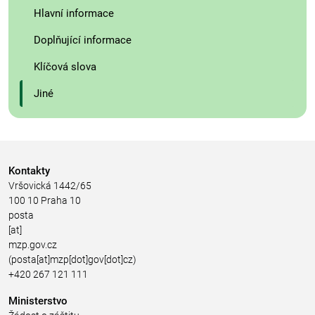
Hlavní informace
Doplňující informace
Klíčová slova
Jiné
Kontakty
Vršovická 1442/65
100 10 Praha 10
posta
[at]
mzp.gov.cz
(posta[at]mzp[dot]gov[dot]cz)
+420 267 121 111
Ministerstvo