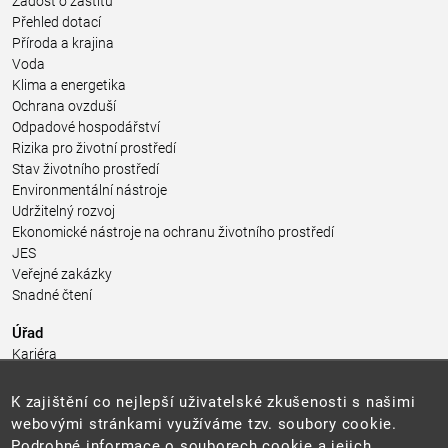
Žádost o záštitu
Přehled dotací
Příroda a krajina
Voda
Klima a energetika
Ochrana ovzduší
Odpadové hospodářství
Rizika pro životní prostředí
Stav životního prostředí
Environmentální nástroje
Udržitelný rozvoj
Ekonomické nástroje na ochranu životního prostředí
JES
Veřejné zakázky
Snadné čtení
Úřad
Kariéra
Úřední deska
Pro média a veřejnost
K zajištění co nejlepší uživatelské zkušenosti s našimi
Povinně zveřejňované informace
webovými stránkami využíváme tzv. soubory cookie.
Kontakty
Podrobné informace o souborech cookie a jejich