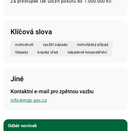
Za přestupek lze uložit pokutu do 1.000.000 Kč.
Klíčová slova
rozhodnutí
využití odpadu
mimořádný případ
Odpady
krajský úřad
odpadové hospodářství
Jiné
Kontaktní e-mail pro zpětnou vazbu
info@mzp.gov.cz
Odběr novinek