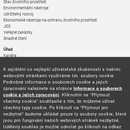
Stav životního prostředí
Environmentální nástroje
Udržitelný rozvoj
Ekonomické nástroje na ochranu životního prostředí
JES
Veřejné zakázky
Snadné čtení
Úřad
Kariéra
Úřední deska
Pro média a veřejnost
K zajištění co nejlepší uživatelské zkušenosti s našimi
Povinně zveřejňované informace
webovými stránkami využíváme tzv. soubory cookie.
Kontakty
Podrobné informace o souborech cookie a jejich
Přistupnost budovy úřadu MŽP
(PDF, 204 kB)
zpracování naleznete na stránce
Informace o souborech
cookie a jejich zpracování
. Kliknutím na "Přijmout
Web
všechny cookie" souhlasíte s tím, že můžeme užívat
Aktuality
všechny typy cookie. Po kliknutí na "Přijmout jen
Ochrana osobních údajů
nezbytné" budeme ukládat pouze ty soubory cookie, které
Prohlášení o přístupnosti
jsou pro fungování našich webových stránek nezbytné.
Zásady používání cookies
Udělený souhlas je možné odvolat po kliknutí na odkaz
Mapa webu