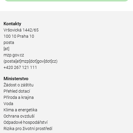
Kontakty
Vršovická 1442/65
100 10 Praha 10
posta
[at]
mzp.gov.cz
(posta[at]mzp[dot]gov[dot]cz)
+420 267 121 111
Ministerstvo
Žádost o záštitu
Přehled dotací
Příroda a krajina
Voda
Klima a energetika
Ochrana ovzduší
Odpadové hospodářství
Rizika pro životní prostředí