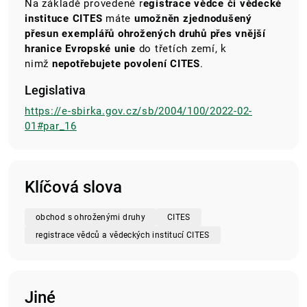
Na základě provedené r
egistrace vědce či vědecké
instituce
CITES
máte
umožněn zjednodušený
přesun
exemplářů ohrožených druhů přes vnější
hranice Evropské unie
do třetích zemí, k
nimž
nepotřebujete povolení CITES
.
Legislativa
https://e-sbirka.gov.cz/sb/2004/100/2022-02-
01#par_16
Klíčová slova
obchod s ohroženými druhy
CITES
registrace vědců a vědeckých institucí CITES
Jiné