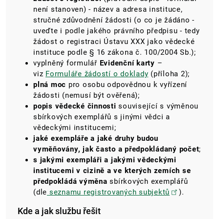
není stanoven) - název a adresa instituce,
stručné zdůvodnění žádosti (o co je žádáno -
uveďte i podle jakého právního předpisu - tedy
žádost o registraci Ústavu XXX jako vědecké
instituce podle § 16 zákona č. 100/2004 Sb.);
vyplněný formulář
Evidenční karty
–
viz
Formuláře žádostí o doklady
(příloha 2);
plná moc
pro osobu odpovědnou k vyřízení
žádosti (nemusí být ověřená);
popis vědecké činnosti
související s výměnou
sbírkových exemplářů s jinými vědci a
vědeckými institucemi;
jaké exempláře a jaké druhy budou
vyměňovány, jak často a předpokládaný počet
;
s jakými exempláři a jakými vědeckými
institucemi v cizině a ve kterých zemích se
předpokládá výměna
sbírkových exemplářů
(dle
seznamu registrovaných subjektů
).
Kde a jak službu řešit