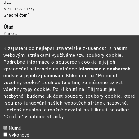
JES
Veřejné zakázky
Snadné čtení
Úřad
Kariéra
Úřední deska
Pro média a veřejnost
K zajištění co nejlepší uživatelské zkušenosti s našimi
Povinně zveřejňované informace
webovými stránkami využíváme tzv. soubory cookie.
Kontakty
Podrobné informace o souborech cookie a jejich
Přistupnost budovy úřadu MŽP
(PDF, 204 kB)
zpracování naleznete na stránce
Informace o souborech
cookie a jejich zpracování
. Kliknutím na "Přijmout
Web
všechny cookie" souhlasíte s tím, že můžeme užívat
Aktuality
všechny typy cookie. Po kliknutí na "Přijmout jen
Ochrana osobních údajů
nezbytné" budeme ukládat pouze ty soubory cookie, které
Prohlášení o přístupnosti
jsou pro fungování našich webových stránek nezbytné.
Zásady používání cookies
Udělený souhlas je možné odvolat po kliknutí na odkaz
Mapa webu
"Cookie" v patičce stránky.
Sociální sítě
Nutné
Výkonové