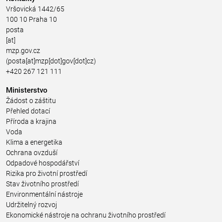
Vršovická 1442/65
100 10 Praha 10
posta
[at]
mzp.gov.cz
(posta[at]mzp[dot]gov[dot]cz)
+420 267 121 111
Ministerstvo
Žádost o záštitu
Přehled dotací
Příroda a krajina
Voda
Klima a energetika
Ochrana ovzduší
Odpadové hospodářství
Rizika pro životní prostředí
Stav životního prostředí
Environmentální nástroje
Udržitelný rozvoj
Ekonomické nástroje na ochranu životního prostředí