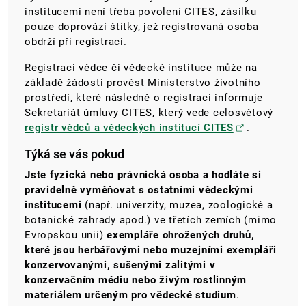
institucemi není třeba povolení CITES, zásilku
pouze doprovází štítky, jež registrovaná osoba
obdrží při registraci.
Registraci vědce či vědecké instituce může na
základě žádosti provést Ministerstvo životního
prostředí, které následně o registraci informuje
Sekretariát úmluvy CITES, který vede celosvětový
registr vědců a vědeckých institucí CITES
.
Týká se vás pokud
Jste fyzická nebo právnická osoba a hodláte si
pravidelně vyměňovat s ostatními vědeckými
institucemi
(např. univerzity, muzea, zoologické a
botanické zahrady apod.) ve třetích zemích (mimo
Evropskou unii)
exempláře ohrožených druhů,
které jsou herbářovými nebo muzejními exempláři
konzervovanými, sušenými zalitými v
konzervačním médiu nebo živým rostlinným
materiálem určeným pro vědecké studium
.