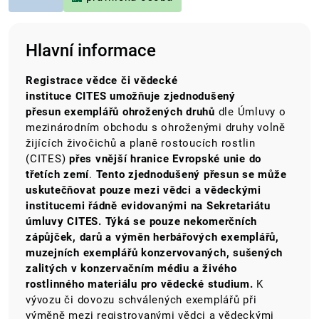
Hlavní informace
Registrace vědce či vědecké
instituce
CITES
umožňuje zjednodušený
přesun
exemplářů ohrožených druhů
dle Úmluvy o
mezinárodním obchodu s ohroženými druhy volně
žijících živočichů a planě rostoucích rostlin
(CITES)
přes vnější hranice Evropské unie do
třetích zemí
.
Tento zjednodušený přesun se může
uskutečňovat pouze mezi vědci a vědeckými
institucemi řádně evidovanými na Sekretariátu
úmluvy CITES.
Týká se pouze nekomerčních
zápůjček, darů a výměn herbářových exemplářů,
muzejních exemplářů konzervovaných, sušených
zalitých v konzervačním médiu a živého
rostlinného materiálu pro vědecké studium.
K
vývozu či dovozu schválených exemplářů při
výměně mezi registrovanými vědci a vědeckými