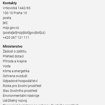
Kontakty
Vršovická 1442/65
100 10 Praha 10
posta
[at]
mzp.gov.cz
(posta[at]mzp[dot]gov[dot]cz)
+420 267 121 111
Ministerstvo
Žádost o záštitu
Přehled dotací
Příroda a krajina
Voda
Klima a energetika
Ochrana ovzduší
Odpadové hospodářství
Rizika pro životní prostředí
Stav životního prostředí
Environmentální nástroje
Udržitelný rozvoj