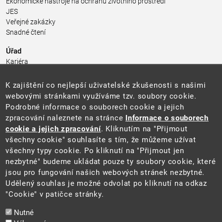
Ekonomické nástroje na ochranu životního prostředí
JES
Veřejné zakázky
Snadné čtení
Úřad
Kariéra
Úřední deska
Pro média a veřejnost
K zajištění co nejlepší uživatelské zkušenosti s našimi
Povinně zveřejňované informace
webovými stránkami využíváme tzv. soubory cookie.
Kontakty
Podrobné informace o souborech cookie a jejich
Přistupnost budovy úřadu MŽP
(PDF, 204 kB)
zpracování naleznete na stránce
Informace o souborech
cookie a jejich zpracování
. Kliknutím na "Přijmout
Web
všechny cookie" souhlasíte s tím, že můžeme užívat
Aktuality
všechny typy cookie. Po kliknutí na "Přijmout jen
Ochrana osobních údajů
nezbytné" budeme ukládat pouze ty soubory cookie, které
Prohlášení o přístupnosti
jsou pro fungování našich webových stránek nezbytné.
Zásady používání cookies
Udělený souhlas je možné odvolat po kliknutí na odkaz
Mapa webu
"Cookie" v patičce stránky.
Sociální sítě
Nutné