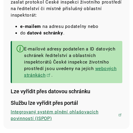
z
aslat protokol České inspekci životního prostředí
na ředitelství či místně příslušný oblastní
inspektorát:
e-mailem
na adresu podatelny nebo
do
datové schránky
.
E-mailové adresy podatelen a ID datových
schránek ředitelství a oblastních
inspektorátů České inspekce životního
prostředí jsou uvedeny na jejích
webových
stránkách
.
Lze vyřídit přes datovou schránku
Službu lze vyřídit přes portál
Integrovaný systém plnění ohlašovacích
povinností (ISPOP)