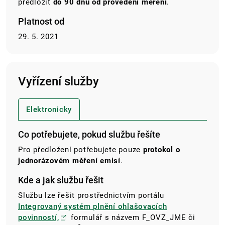
předložit
do 90 dnů od provedení měření
.
Platnost od
29. 5. 2021
Vyřízení služby
Elektronicky
Co potřebujete, pokud službu řešíte
Pro předložení potřebujete pouze
protokol o
jednorázovém měření emisí
.
Kde a jak službu řešit
Službu lze řešit prostřednictvím portálu
Integrovaný systém plnění ohlašovacích
povinností,
formulář s názvem F_OVZ_JME či