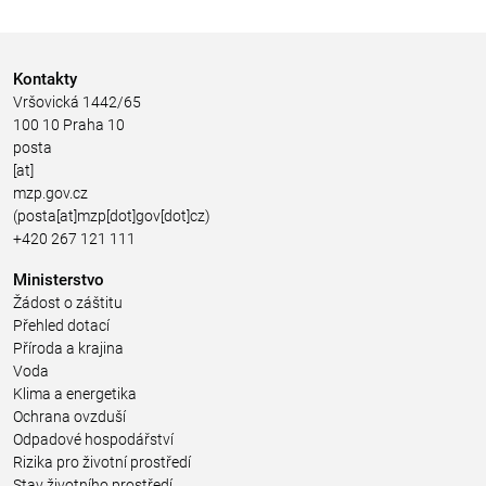
Kontakty
Vršovická 1442/65
100 10 Praha 10
posta
[at]
mzp.gov.cz
(posta[at]mzp[dot]gov[dot]cz)
+420 267 121 111
Ministerstvo
Žádost o záštitu
Přehled dotací
Příroda a krajina
Voda
Klima a energetika
Ochrana ovzduší
Odpadové hospodářství
Rizika pro životní prostředí
Stav životního prostředí