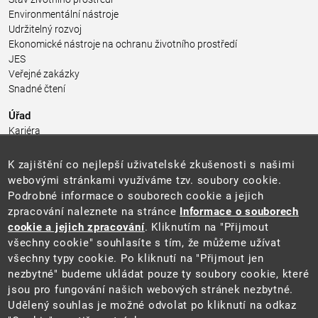
Environmentální nástroje
Udržitelný rozvoj
Ekonomické nástroje na ochranu životního prostředí
JES
Veřejné zakázky
Snadné čtení
Úřad
Kariéra
Úřední deska
Pro média a veřejnost
K zajištění co nejlepší uživatelské zkušenosti s našimi
Povinně zveřejňované informace
webovými stránkami využíváme tzv. soubory cookie.
Kontakty
Podrobné informace o souborech cookie a jejich
Přistupnost budovy úřadu MŽP
(PDF, 204 kB)
zpracování naleznete na stránce
Informace o souborech
cookie a jejich zpracování
. Kliknutím na "Přijmout
Web
všechny cookie" souhlasíte s tím, že můžeme užívat
Aktuality
všechny typy cookie. Po kliknutí na "Přijmout jen
Ochrana osobních údajů
nezbytné" budeme ukládat pouze ty soubory cookie, které
Prohlášení o přístupnosti
jsou pro fungování našich webových stránek nezbytné.
Zásady používání cookies
Udělený souhlas je možné odvolat po kliknutí na odkaz
Mapa webu