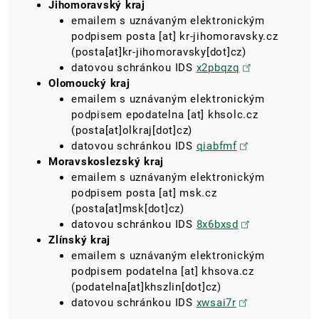
Jihomoravský kraj
emailem s uznávaným elektronickým
podpisem
posta
[at]
kr-jihomoravsky.cz
(posta[at]kr-jihomoravsky[dot]cz)
datovou schránkou IDS
x2pbqzq
Olomoucký kraj
emailem s uznávaným elektronickým
podpisem
epodatelna
[at]
khsolc.cz
(posta[at]olkraj[dot]cz)
datovou schránkou IDS
qiabfmf
Moravskoslezský kraj
emailem s uznávaným elektronickým
podpisem
posta
[at]
msk.cz
(posta[at]msk[dot]cz)
datovou schránkou IDS
8x6bxsd
Zlínský kraj
emailem s uznávaným elektronickým
podpisem
podatelna
[at]
khsova.cz
(podatelna[at]khszlin[dot]cz)
datovou schránkou IDS
xwsai7r