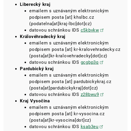
Liberecký kraj
emailem s uznávaným elektronickým
podpisem
posta
[at]
khslbc.cz
(podatelna[at]kraj-lbc[dot]cz)
datovou schránkou IDS
c5kbvkw
Královéhradecký kraj
emailem s uznávaným elektronickým
podpisem
posta
[at]
kr-kralovehradecky.cz
(posta[at]kr-kralovehradecky[dot]cz)
datovou schránkou IDS
gcgbp3q
Pardubický kraj
emailem s uznávaným elektronickým
podpisem
posta
[at]
pardubickykraj.cz
(posta[at]pardubickykraj[dot]cz)
datovou schránkou IDS
z28bwu9
Kraj Vysočina
emailem s uznávaným elektronickým
podpisem
posta
[at]
kr-vysocina.cz
(posta[at]kr-vysocina[dot]cz)
datovou schránkou IDS
ksab3eu