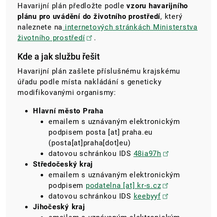
Havarijní plán předložte podle
vzoru havarijního
plánu pro uvádění do životního prostředí
, který
naleznete na
internetových stránkách Ministerstva
životního prostředí
.
Kde a jak službu řešit
Havarijní plán zašlete příslušnému krajskému
úřadu podle místa nakládání s geneticky
modifikovanými organismy:
Hlavní město Praha
emailem s uznávaným elektronickým
podpisem
posta
[at]
praha.eu
(posta[at]praha[dot]eu)
datovou schránkou IDS
48ia97h
Středočeský kraj
emailem s uznávaným elektronickým
podpisem
podatelna
[at]
kr-s.cz
datovou schránkou IDS
keebyyf
Jihočeský kraj