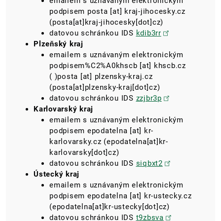
emailem s uznávaným elektronickým
podpisem
posta
[at]
kraj-jihocesky.cz
(posta[at]kraj-jihocesky[dot]cz)
datovou schránkou IDS
kdib3rr
Plzeňský kraj
emailem s uznávaným elektronickým
podpisem
%C2%A0khscb
[at]
khscb.cz
( )
posta
[at]
plzensky-kraj.cz
(posta[at]plzensky-kraj[dot]cz)
datovou schránkou IDS
zzjbr3p
Karlovarský kraj
emailem s uznávaným elektronickým
podpisem
epodatelna
[at]
kr-
karlovarsky.cz
(epodatelna[at]kr-
karlovarsky[dot]cz)
datovou schránkou IDS
siqbxt2
Ústecký kraj
emailem s uznávaným elektronickým
podpisem
epodatelna
[at]
kr-ustecky.cz
(epodatelna[at]kr-ustecky[dot]cz)
datovou schránkou IDS
t9zbsva