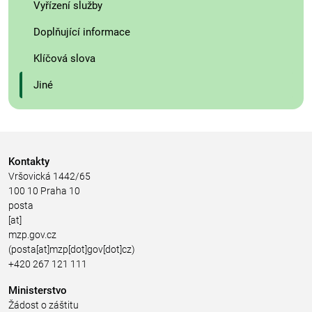
Vyřízení služby
Doplňující informace
Klíčová slova
Jiné
Kontakty
Vršovická 1442/65
100 10 Praha 10
posta
[at]
mzp.gov.cz
(posta[at]mzp[dot]gov[dot]cz)
+420 267 121 111
Ministerstvo
Žádost o záštitu