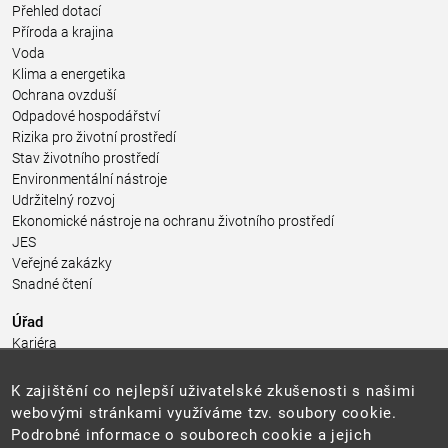
Přehled dotací
Příroda a krajina
Voda
Klima a energetika
Ochrana ovzduší
Odpadové hospodářství
Rizika pro životní prostředí
Stav životního prostředí
Environmentální nástroje
Udržitelný rozvoj
Ekonomické nástroje na ochranu životního prostředí
JES
Veřejné zakázky
Snadné čtení
Úřad
Kariéra
Úřední deska
Pro média a veřejnost
K zajištění co nejlepší uživatelské zkušenosti s našimi
Povinně zveřejňované informace
webovými stránkami využíváme tzv. soubory cookie.
Kontakty
Podrobné informace o souborech cookie a jejich