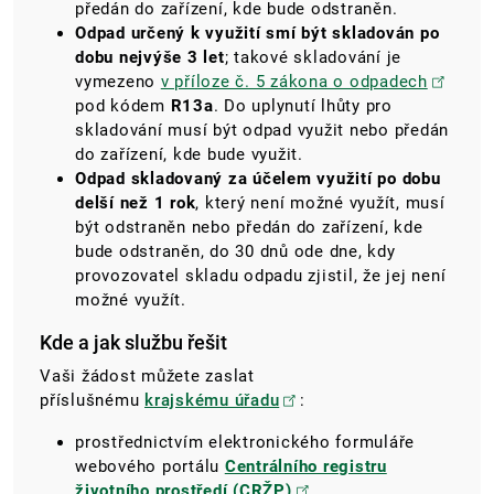
předán do zařízení, kde bude odstraněn.
Odpad určený k využití smí být skladován po
dobu nejvýše 3 let
; takové skladování je
vymezeno
v příloze č. 5 zákona o odpadech
pod kódem
R13a
. Do uplynutí lhůty pro
skladování musí být odpad využit nebo předán
do zařízení, kde bude využit.
Odpad skladovaný za účelem využití po dobu
delší než 1 rok
, který není možné využít, musí
být odstraněn nebo předán do zařízení, kde
bude odstraněn, do 30 dnů ode dne, kdy
provozovatel skladu odpadu zjistil, že jej není
možné využít.
Kde a jak službu řešit
Vaši žádost můžete zaslat
příslušnému
krajskému úřadu
:
prostřednictvím elektronického formuláře
webového portálu
Centrálního registru
životního prostředí (CRŽP)
,