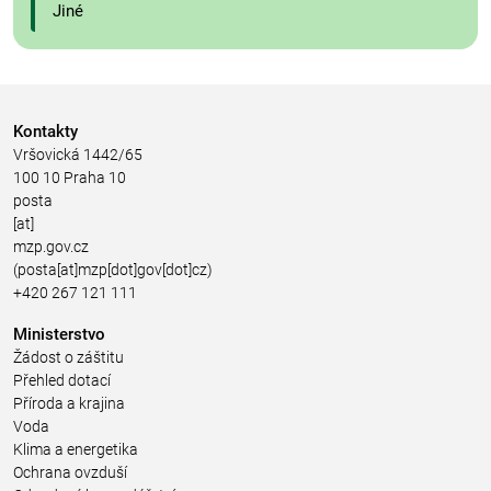
Jiné
Kontakty
Vršovická 1442/65
100 10 Praha 10
posta
[at]
mzp.gov.cz
(posta[at]mzp[dot]gov[dot]cz)
+420 267 121 111
Ministerstvo
Žádost o záštitu
Přehled dotací
Příroda a krajina
Voda
Klima a energetika
Ochrana ovzduší