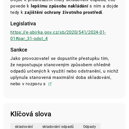
povede k
lepšímu způsobu nakládání
s ním a dojde
tedy k
zajištění ochrany životního prostředí
.
Legislativa
https://e-sbirka.gov.cz/sb/2020/541/2024-01-
01#par_31-odst_4
Sankce
Jako provozovatel se dopustíte přestupku tím,
že nepostupuje stanoveným způsobem ohledně
odpadů určených k využití nebo odstranění, u nichž
uplynula stanovená maximální doba skladování,
nebo v rozporu s
Klíčová slova
skladování
skladování odpadů
Odpady