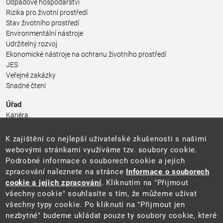
Odpadové hospodářství
Rizika pro životní prostředí
Stav životního prostředí
Environmentální nástroje
Udržitelný rozvoj
Ekonomické nástroje na ochranu životního prostředí
JES
Veřejné zakázky
Snadné čtení
Úřad
Kariéra
Úřední deska
Pro média a veřejnost
K zajištění co nejlepší uživatelské zkušenosti s našimi
Povinně zveřejňované informace
webovými stránkami využíváme tzv. soubory cookie.
Kontakty
Podrobné informace o souborech cookie a jejich
Přistupnost budovy úřadu MŽP
(PDF, 204 kB)
zpracování naleznete na stránce
Informace o souborech
cookie a jejich zpracování
. Kliknutím na "Přijmout
Web
všechny cookie" souhlasíte s tím, že můžeme užívat
Aktuality
všechny typy cookie. Po kliknutí na "Přijmout jen
Ochrana osobních údajů
nezbytné" budeme ukládat pouze ty soubory cookie, které
Prohlášení o přístupnosti