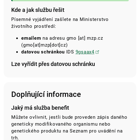
Kde a jak službu řešit
Písemné vyjádření zašlete na Ministerstvo
životního prostředí:
emailem
na adresu
gmo
[at]
mzp.cz
(gmo[at]mzp[dot]cz)
datovou schránkou
IDS
9gsaax4
Lze vyřídit přes datovou schránku
Doplňující informace
Jaký má služba benefit
Můžete ovlivnit, jestli bude proveden zápis daného
geneticky modifikovaného organismu nebo
genetického produktu na Seznam pro uvádění na
trh.