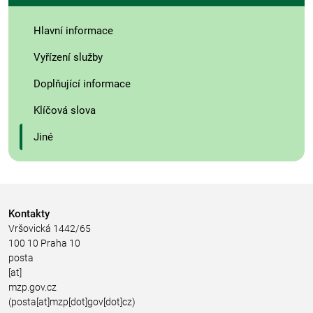
Hlavní informace
Vyřízení služby
Doplňující informace
Klíčová slova
Jiné
Kontakty
Vršovická 1442/65
100 10 Praha 10
posta
[at]
mzp.gov.cz
(posta[at]mzp[dot]gov[dot]cz)