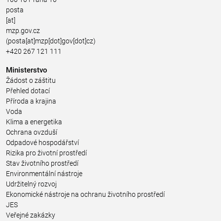
posta
[at]
mzp.gov.cz
(posta[at]mzp[dot]gov[dot]cz)
+420 267 121 111
Ministerstvo
Žádost o záštitu
Přehled dotací
Příroda a krajina
Voda
Klima a energetika
Ochrana ovzduší
Odpadové hospodářství
Rizika pro životní prostředí
Stav životního prostředí
Environmentální nástroje
Udržitelný rozvoj
Ekonomické nástroje na ochranu životního prostředí
JES
Veřejné zakázky