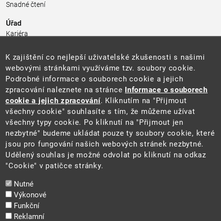
Snadné čtení
Úřad
Kariéra
Úřední deska
Pro média a veřejnost
K zajištění co nejlepší uživatelské zkušenosti s našimi
Povinně zveřejňované informace
webovými stránkami využíváme tzv. soubory cookie.
Kontakty
Podrobné informace o souborech cookie a jejich
Přistupnost budovy úřadu MŽP
(PDF, 204 kB)
zpracování naleznete na stránce
Informace o souborech
cookie a jejich zpracování
. Kliknutím na "Přijmout
Web
všechny cookie" souhlasíte s tím, že můžeme užívat
Aktuality
všechny typy cookie. Po kliknutí na "Přijmout jen
Ochrana osobních údajů
nezbytné" budeme ukládat pouze ty soubory cookie, které
Prohlášení o přístupnosti
jsou pro fungování našich webových stránek nezbytné.
Zásady používání cookies
Udělený souhlas je možné odvolat po kliknutí na odkaz
Mapa webu
"Cookie" v patičce stránky.
Sociální sítě
Nutné
Výkonové
Funkční
Reklamní