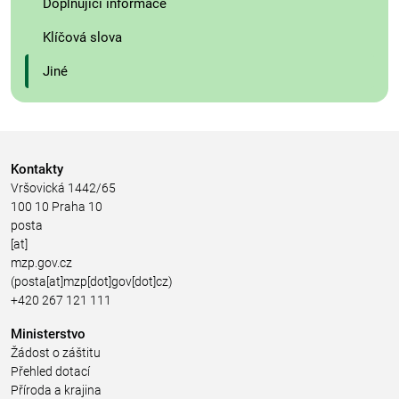
Doplňující informace
Klíčová slova
Jiné
Kontakty
Vršovická 1442/65
100 10 Praha 10
posta
[at]
mzp.gov.cz
(posta[at]mzp[dot]gov[dot]cz)
+420 267 121 111
Ministerstvo
Žádost o záštitu
Přehled dotací
Příroda a krajina