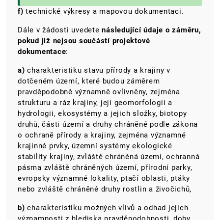
f)
technické výkresy a mapovou dokumentaci.
Dále v žádosti uvedete
následující údaje o záměru,
pokud již nejsou součástí projektové
dokumentace
:
a)
charakteristiku stavu přírody a krajiny v
dotčeném území, které budou záměrem
pravděpodobně významně ovlivněny, zejména
strukturu a ráz krajiny, její geomorfologii a
hydrologii, ekosystémy a jejich složky, biotopy
druhů, části území a druhy chráněné podle zákona
o ochraně přírody a krajiny, zejména významné
krajinné prvky, územní systémy ekologické
stability krajiny, zvláště chráněná území, ochranná
pásma zvláště chráněných území, přírodní parky,
evropsky významné lokality, ptačí oblasti, ptáky
nebo zvláště chráněné druhy rostlin a živočichů,
b)
charakteristiku možných vlivů a odhad jejich
významnosti z hlediska pravděpodobnosti, doby