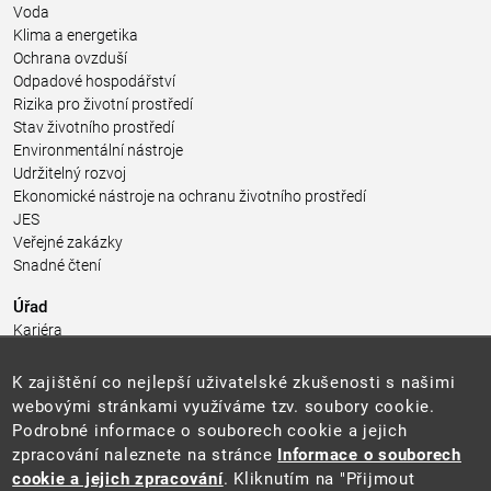
Voda
Klima a energetika
Ochrana ovzduší
Odpadové hospodářství
Rizika pro životní prostředí
Stav životního prostředí
Environmentální nástroje
Udržitelný rozvoj
Ekonomické nástroje na ochranu životního prostředí
JES
Veřejné zakázky
Snadné čtení
Úřad
Kariéra
Úřední deska
Pro média a veřejnost
K zajištění co nejlepší uživatelské zkušenosti s našimi
Povinně zveřejňované informace
webovými stránkami využíváme tzv. soubory cookie.
Kontakty
Podrobné informace o souborech cookie a jejich
Přistupnost budovy úřadu MŽP
(PDF, 204 kB)
zpracování naleznete na stránce
Informace o souborech
cookie a jejich zpracování
. Kliknutím na "Přijmout
Web