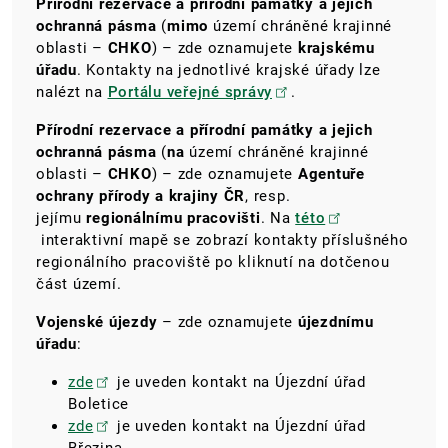
Přírodní rezervace a přírodní památky a jejich
ochranná pásma
(
mimo
území chráněné krajinné
oblasti –
CHKO
) – zde oznamujete
krajskému
úřadu
. Kontakty na jednotlivé krajské úřady lze
nalézt na
Portálu veřejné správy
.
Přírodní rezervace a přírodní památky a jejich
ochranná pásma
(
na
území chráněné krajinné
oblasti –
CHKO
) – zde oznamujete
Agentuře
ochrany přírody a krajiny ČR
, resp.
jejímu
regionálnímu pracovišti
. Na
této
interaktivní mapě se zobrazí kontakty příslušného
regionálního pracoviště po kliknutí na dotčenou
část území.
Vojenské újezdy
– zde oznamujete
újezdnímu
úřadu
:
zde
je uveden kontakt na Újezdní úřad
Boletice
zde
je uveden kontakt na Újezdní úřad