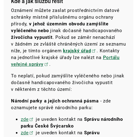
Kde a jak službu řešit
Oznámení můžete zaslat prostřednictvím datové
schránky místně příslušnému orgánu ochrany
přírody,
v jehož územním obvodu zamýšlíte
vyléčeného nebo
jinak dočasně handicapovaného
živočicha vypustit
.
Pokud se záměr nenachází
v žádném ze zvláště chráněných území ze seznamu
níže, je tímto orgánem
krajský úřad
. Kontakty
na jednotlivé krajské úřady lze nalézt na
Portálu
veřejné správy
.
To neplatí, pokud zamýšlíte vyléčeného nebo jinak
dočasně handicapovaného živočicha vypustit
v některém z těchto území
:
Národní parky a jejich ochranná pásma
- zde
oznamujete správě národního parku:
zde
je uveden kontakt na
Správu národního
parku České Švýcarsko
zde
je uveden kontakt na
Správu