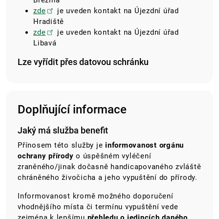
Březina
zde
je uveden kontakt na Újezdní úřad
Hradiště
zde
je uveden kontakt na Újezdní úřad
Libavá
Lze vyřídit přes datovou schránku
Doplňující informace
Jaký má služba benefit
Přínosem této služby je
informovanost orgánu
ochrany přírody
o úspěšném vyléčení
zraněného/jinak dočasně handicapovaného zvláště
chráněného živočicha a jeho vypuštění do přírody.
Informovanost kromě možného doporučení
vhodnějšího místa či termínu vypuštění vede
zejména k lepšímu
přehledu o jedincích daného