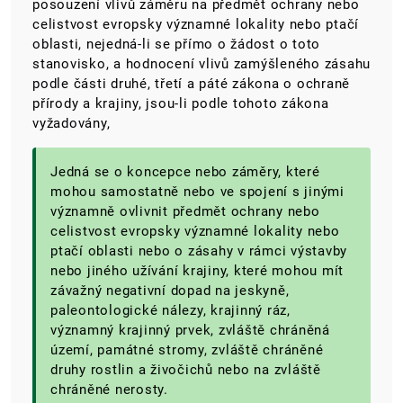
posouzení vlivů záměru na předmět ochrany nebo
celistvost evropsky významné lokality nebo ptačí
oblasti, nejedná-li se přímo o žádost o toto
stanovisko, a hodnocení vlivů zamýšleného zásahu
podle části druhé, třetí a páté zákona o ochraně
přírody a krajiny, jsou-li podle tohoto zákona
vyžadovány,
Jedná se o koncepce nebo záměry, které
mohou samostatně nebo ve spojení s jinými
významně ovlivnit předmět ochrany nebo
celistvost evropsky významné lokality nebo
ptačí oblasti nebo o zásahy v rámci výstavby
nebo jiného užívání krajiny, které mohou mít
závažný negativní dopad na jeskyně,
paleontologické nálezy, krajinný ráz,
významný krajinný prvek, zvláště chráněná
území, památné stromy, zvláště chráněné
druhy rostlin a živočichů nebo na zvláště
chráněné nerosty.