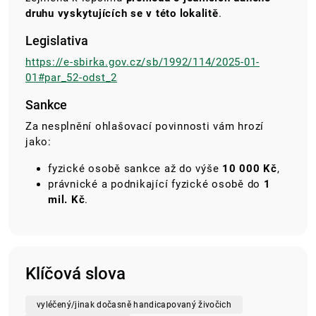
druhu vyskytujících se v této lokalitě
.
Legislativa
https://e-sbirka.gov.cz/sb/1992/114/2025-01-
01#par_52-odst_2
Sankce
Za nesplnění ohlašovací povinnosti vám hrozí
jako:
fyzické osobě sankce až do výše
10 000 Kč
,
právnické a podnikající fyzické osobě do
1
mil. Kč
.
Klíčová slova
vyléčený/jinak dočasně handicapovaný živočich