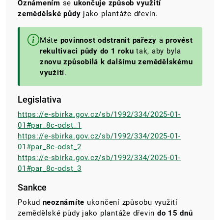
Oznámením
se
ukončuje způsob využití
zemědělské půdy
jako plantáže dřevin.
Máte
povinnost odstranit pařezy
a
provést
rekultivaci půdy do 1 roku
tak, aby byla
znovu způsobilá k dalšímu zemědělskému
využití
.
Legislativa
https://e-sbirka.gov.cz/sb/1992/334/2025-01-
01#par_8c-odst_1
https://e-sbirka.gov.cz/sb/1992/334/2025-01-
01#par_8c-odst_2
https://e-sbirka.gov.cz/sb/1992/334/2025-01-
01#par_8c-odst_3
Sankce
Pokud
neoznámíte
ukončení způsobu využití
zemědělské půdy jako plantáže dřevin
do 15 dnů