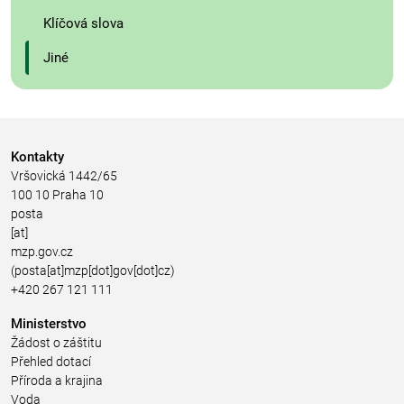
Klíčová slova
Jiné
Kontakty
Vršovická 1442/65
100 10 Praha 10
posta
[at]
mzp.gov.cz
(posta[at]mzp[dot]gov[dot]cz)
+420 267 121 111
Ministerstvo
Žádost o záštitu
Přehled dotací
Příroda a krajina
Voda