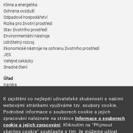
Klima a energetika
Ochrana ovzduší
Odpadové hospodářství
Rizika pro životní prostředí
Stav životního prostředí
Environmentální nástroje
Udržitelný rozvoj
Ekonomické nástroje na ochranu životního prostředí
JES
Veřejné zakázky
Snadné čtení
Úřad
Kariéra
Úřední deska
Pro média a veřejnost
K zajištění co nejlepší uživatelské zkušenosti s našimi
Povinně zveřejňované informace
webovými stránkami využíváme tzv. soubory cookie.
Kontakty
Podrobné informace o souborech cookie a jejich
Přistupnost budovy úřadu MŽP
(PDF, 204 kB)
zpracování naleznete na stránce
Informace o souborech
cookie a jejich zpracování
. Kliknutím na "Přijmout
Web
všechny cookie" souhlasíte s tím, že můžeme užívat