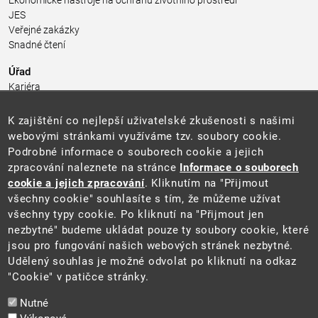
Ekonomické nástroje na ochranu životního prostředí
JES
Veřejné zakázky
Snadné čtení
Úřad
Kariéra
Úřední deska
Pro média a veřejnost
K zajištění co nejlepší uživatelské zkušenosti s našimi
Povinně zveřejňované informace
webovými stránkami využíváme tzv. soubory cookie.
Kontakty
Podrobné informace o souborech cookie a jejich
Přistupnost budovy úřadu MŽP
(PDF, 204 kB)
zpracování naleznete na stránce
Informace o souborech
cookie a jejich zpracování
. Kliknutím na "Přijmout
Web
všechny cookie" souhlasíte s tím, že můžeme užívat
Aktuality
všechny typy cookie. Po kliknutí na "Přijmout jen
Ochrana osobních údajů
nezbytné" budeme ukládat pouze ty soubory cookie, které
Prohlášení o přístupnosti
jsou pro fungování našich webových stránek nezbytné.
Zásady používání cookies
Udělený souhlas je možné odvolat po kliknutí na odkaz
Mapa webu
"Cookie" v patičce stránky.
Sociální sítě
Nutné