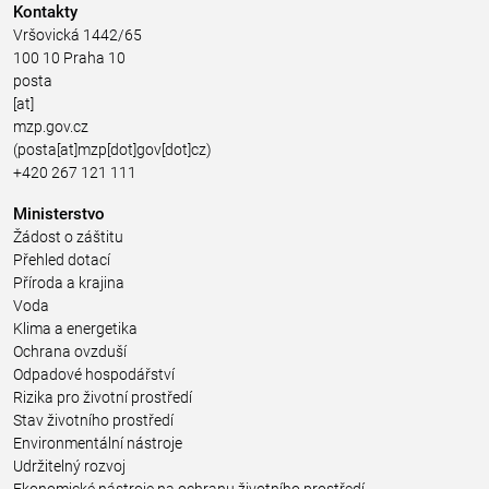
Kontakty
Vršovická 1442/65
100 10 Praha 10
posta
[at]
mzp.gov.cz
(posta[at]mzp[dot]gov[dot]cz)
+420 267 121 111
Ministerstvo
Žádost o záštitu
Přehled dotací
Příroda a krajina
Voda
Klima a energetika
Ochrana ovzduší
Odpadové hospodářství
Rizika pro životní prostředí
Stav životního prostředí
Environmentální nástroje
Udržitelný rozvoj