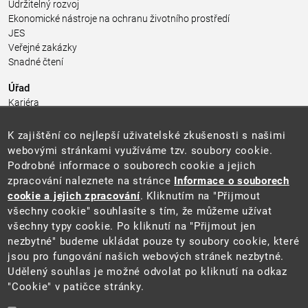
Udržitelný rozvoj
Ekonomické nástroje na ochranu životního prostředí
JES
Veřejné zakázky
Snadné čtení
Úřad
Kariéra
Úřední deska
Pro média a veřejnost
K zajištění co nejlepší uživatelské zkušenosti s našimi
Povinně zveřejňované informace
webovými stránkami využíváme tzv. soubory cookie.
Kontakty
Podrobné informace o souborech cookie a jejich
Přistupnost budovy úřadu MŽP
(PDF, 204 kB)
zpracování naleznete na stránce
Informace o souborech
cookie a jejich zpracování
. Kliknutím na "Přijmout
Web
všechny cookie" souhlasíte s tím, že můžeme užívat
Aktuality
všechny typy cookie. Po kliknutí na "Přijmout jen
Ochrana osobních údajů
nezbytné" budeme ukládat pouze ty soubory cookie, které
Prohlášení o přístupnosti
jsou pro fungování našich webových stránek nezbytné.
Zásady používání cookies
Udělený souhlas je možné odvolat po kliknutí na odkaz
Mapa webu
"Cookie" v patičce stránky.
Sociální sítě