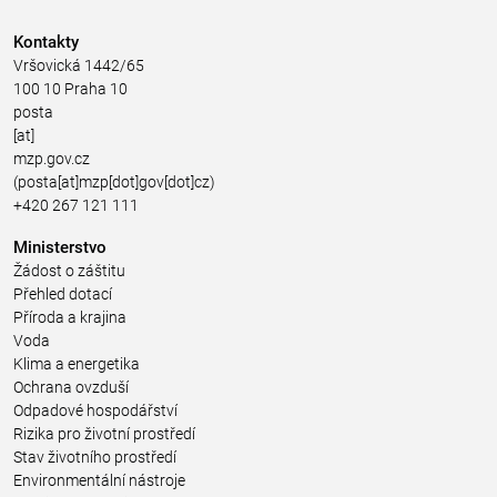
Kontakty
Vršovická 1442/65
100 10 Praha 10
posta
[at]
mzp.gov.cz
(posta[at]mzp[dot]gov[dot]cz)
+420 267 121 111
Ministerstvo
Žádost o záštitu
Přehled dotací
Příroda a krajina
Voda
Klima a energetika
Ochrana ovzduší
Odpadové hospodářství
Rizika pro životní prostředí
Stav životního prostředí
Environmentální nástroje