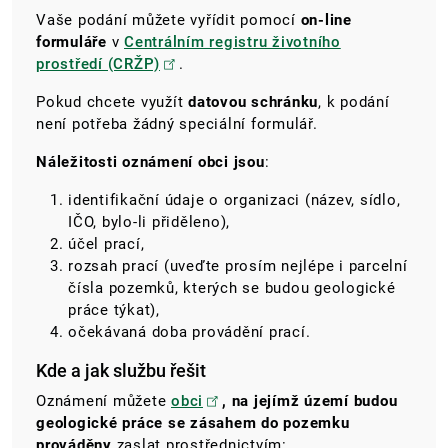
Vaše podání můžete vyřídit pomocí
on-line
formuláře
v
Centrálním registru životního
prostředí (CRŽP)
.
Pokud chcete využít
datovou schránku
, k podání
není potřeba žádný speciální formulář.
Náležitosti oznámení obci jsou
:
identifikační údaje o organizaci (název, sídlo,
IČO, bylo-li přiděleno),
účel prací,
rozsah prací (uveďte prosím nejlépe i parcelní
čísla pozemků, kterých se budou geologické
práce týkat),
očekávaná doba provádění prací.
Kde a jak službu řešit
Oznámení můžete
obci
, na jejímž území budou
geologické práce se zásahem do pozemku
prováděny
zaslat prostřednictvím: