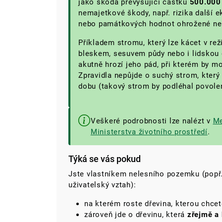
jako škoda převyšující částku
500.000
nemajetkové škody, např. rizika další 
nebo památkových hodnot ohrožené nem
Příkladem stromu, který lze kácet v rež
bleskem, sesuvem půdy nebo i lidskou 
akutně hrozí jeho pád, při kterém by m
Zpravidla nepůjde o suchý strom, který 
dobu (takový strom by podléhal povolen
Veškeré podrobnosti lze nalézt v
Me
Ministerstva životního prostředí
.
Týká se vás pokud
Jste vlastníkem nelesního pozemku (pop
uživatelský vztah):
na kterém roste dřevina, kterou chcet
zároveň jde o dřevinu, která
zřejmě a 