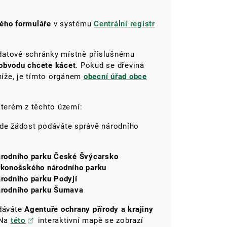
kého formuláře
v systému
Centrální registr
datové schránky místně příslušnému
obvodu chcete kácet
. Pokud se dřevina
íže, je tímto orgánem
obecní úřad obce
kterém z těchto území:
zde žádost podáváte správě národního
árodního parku České Švýcarsko
rkonošského národního parku
rodního parku Podyjí
árodního parku Šumava
odáváte
Agentuře ochrany přírody a krajiny
 Na
této
interaktivní mapě se zobrazí