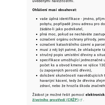
uvedenými náležitostmi.
Ohlášení musí obsahovat:
vaše úplná identifikace - jméno, příj
pobytu, popřípadě jinou adresu pro do
žádáte-li jako podnikatel,
plná moc, pokud se necháváte zastup
označení orgánu ochrany přírody, jem
označení katastrálního území a parcel
musí z něj být patrné, že ohlašujete tz
stručný popis umístění dřeviny a situ
specifikace umožňující jednoznačné ur
počet ks a obvod kmene ve výšce 130
(u zapojených porostů dřevin),
doložení skutečností nasvědčujících 
havarijní kácení, tedy že dřevina zře
zdraví, nebo že hrozila škoda značn
Žádost je možné řešit pomocí
elektronic
životního prostředí (CRŽP)
.