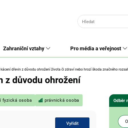
Zahraniční vztahy
Pro média a veřejnost
ácení dřevin z důvodu ohrožení života či zdraví nebo hrozí škoda značného rozsa
n z důvodu ohrožení
í fyzická osoba
právnická osoba
Odběr 
O
Vyřídit