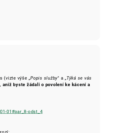
 (vizte výše „
Popis služby
" a „
Týká se vás
,
aniž byste žádali o povolení ke kácení a
-01-01#par_8-odst_4
rozí: