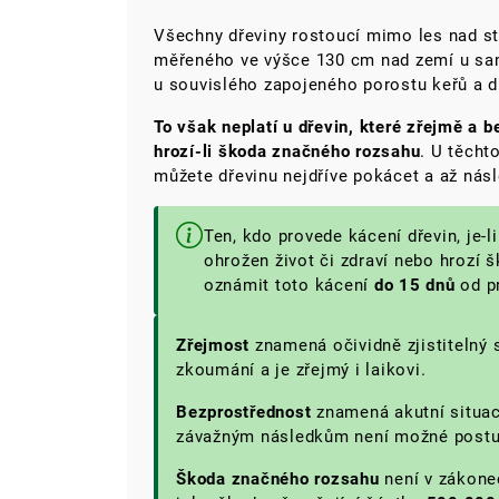
Všechny dřeviny rostoucí mimo les nad s
měřeného ve výšce 130 cm nad zemí u sam
u souvislého zapojeného porostu keřů a d
To však neplatí u dřevin, které
zřejmě a be
hrozí-li škoda značného rozsahu
. U těcht
můžete dřevinu nejdříve pokácet a až násl
Ten, kdo provede kácení dřevin, je-l
ohrožen život či zdraví nebo hrozí 
oznámit toto kácení
do 15 dnů
od pr
Zřejmost
znamená očividně zjistitelný 
zkoumání a je zřejmý i laikovi.
Bezprostřednost
znamená akutní situaci
závažným následkům není možné post
Škoda značného rozsahu
není v zákone