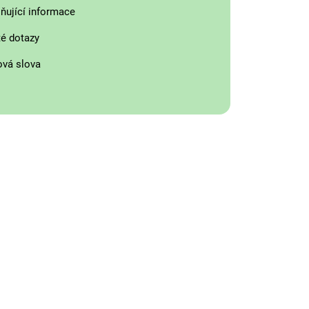
ňující informace
é dotazy
ová slova