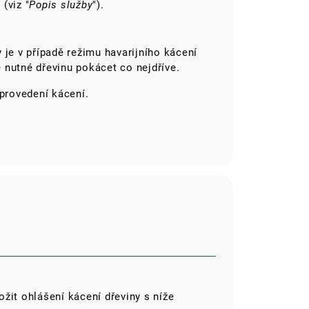
u
(viz "
Popis služby
").
 je v případě režimu havarijního kácení
je nutné dřevinu pokácet co nejdříve.
provedení kácení.
žit ohlášení kácení dřeviny s níže