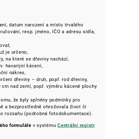
mení, datum narození a místo trvalého
ručování, resp. jméno, IČO a adresu sídla,
ovat,
už je určeno,
y, na které se dřeviny nachází,
v. havarijní kácení,
ační nákres,
čení dřeviny – druh, popř. rod dřeviny,
 cm nad zemí, popř. výměru kácené plochy
tomu, že byly splněny podmínky pro
jmě a bezprostředně ohrožovala život či
ého rozsahu (podrobná fotodokumentace).
kého formuláře
v systému
Centrální registr