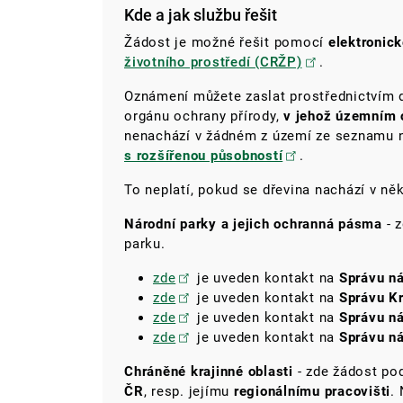
Kde a jak službu řešit
Žádost je možné řešit pomocí
elektronic
životního prostředí (CRŽP)
.
Oznámení můžete zaslat prostřednictvím 
orgánu ochrany přírody,
v jehož územním 
nenachází v žádném z území ze seznamu n
s rozšířenou působností
.
To neplatí, pokud se dřevina nachází v ně
Národní parky a jejich ochranná pásma
- 
parku.
zde
je uveden kontakt na
Správu n
zde
je uveden kontakt na
Správu K
zde
je uveden kontakt na
Správu ná
zde
je uveden kontakt na
Správu n
Chráněné krajinné oblasti
- zde žádost p
ČR
, resp. jejímu
regionálnímu pracovišti
.