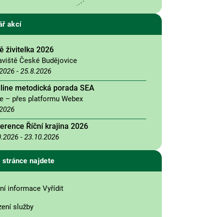
ář akcí
 živitelka 2026
aviště České Budějovice
.2026
-
25.8.2026
nline metodická porada SEA
ne – přes platformu Webex
.2026
erence Říční krajina 2026
0.2026
-
23.10.2026
 stránce najdete
ní informace Vyřídit
zení služby