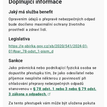
Doplňující informace
Jaký má služba benefit
Opravením údajů o přepravě nebezpečných odpad
bude docíleno maximální ochrany životního
prostředí a zdraví lidí.
Legislativa
https://e-sbirka.gov.cz/sb/2020/541/2024-01-
01#par_78-odst_1-pism_d
Sankce
Jako právnická nebo podnikající fyzická osoba se
dopustíte přestupku tím, že jako odesilatel nebo
příjemce nesplníte některou z povinností při
ohlašování přepravy nebezpečných odpadů
stanovenou v
§ 78 odst. 1 nebo 3 nebo § 79 odst.
3 zákona o odpadech.
Za tento přestupek vám může být uložena pokuta