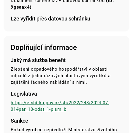
Dokument zašlete MŽP datovou schránkou
(ID:
9gsaax4)
.
Lze vyřídit přes datovou schránku
Doplňující informace
Jaký má služba benefit
Zlepšení odpadového hospodářství v oblasti
odpadů z jednorázových plastových výrobků a
zajištění řádného nakládání s nimi.
Legislativa
https://e-sbirka.gov.cz/sb/2022/243/2024-07-
01#par_10-odst_1-pism_b
Sankce
Pokud výrobce nepředloží Ministerstvu životního