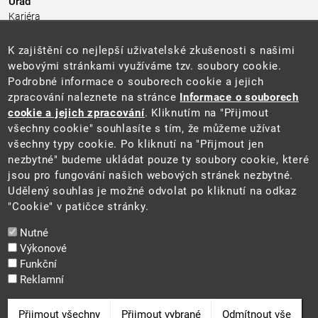
Úřad
Kariéra
Úřední deska
Pro média a veřejnost
K zajištění co nejlepší uživatelské zkušenosti s našimi
Povinně zveřejňované informace
webovými stránkami využíváme tzv. soubory cookie.
Kontakty
Podrobné informace o souborech cookie a jejich
Přistupnost budovy úřadu MŽP
(PDF, 204 kB)
zpracování naleznete na stránce
Informace o souborech
cookie a jejich zpracování
. Kliknutím na "Přijmout
Web
všechny cookie" souhlasíte s tím, že můžeme užívat
Aktuality
všechny typy cookie. Po kliknutí na "Přijmout jen
Ochrana osobních údajů
nezbytné" budeme ukládat pouze ty soubory cookie, které
Prohlášení o přístupnosti
jsou pro fungování našich webových stránek nezbytné.
Zásady používání cookies
Udělený souhlas je možné odvolat po kliknutí na odkaz
Mapa webu
"Cookie" v patičce stránky.
Sociální sítě
Nutné
Výkonové
Funkční
Reklamní
2025 ©
Ministerstvo životního prostředí
Odvolat souhlas
Přijmout všechny
Přijmout vybrané
Odmítnout vše