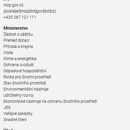
mzp.gov.cz
(posta[at]mzp[dot]gov[dot]cz)
+420 267 121 111
Ministerstvo
Žádost o záštitu
Přehled dotací
Příroda a krajina
Voda
Klima a energetika
Ochrana ovzduší
Odpadové hospodářství
Rizika pro životní prostředí
Stav životního prostředí
Environmentální nástroje
Udržitelný rozvoj
Ekonomické nástroje na ochranu životního prostředí
JES
Veřejné zakázky
Snadné čtení