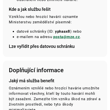
Kde a jak službu řešit
Vzniklou nebo hrozící havárii oznamte
Ministerstvu zemědělství písemně:
datové schránky
(ID:
yphaax8
)
nebo
e-mailem
na adresu
posta@mze.cz
.
Lze vyřídit přes datovou schránku
Doplňující informace
Jaký má služba benefit
Oznámením vzniklé nebo hrozící havárie umožníte
informovat všechny, kteří by touto havárií mohli
být zasaženi. Zamezíte tím vzniku škod na zdraví a
životním prostředí, nebo tyto škody
minimalizujete.