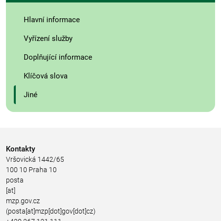
Hlavní informace
Vyřízení služby
Doplňující informace
Klíčová slova
Jiné
Kontakty
Vršovická 1442/65
100 10 Praha 10
posta
[at]
mzp.gov.cz
(posta[at]mzp[dot]gov[dot]cz)