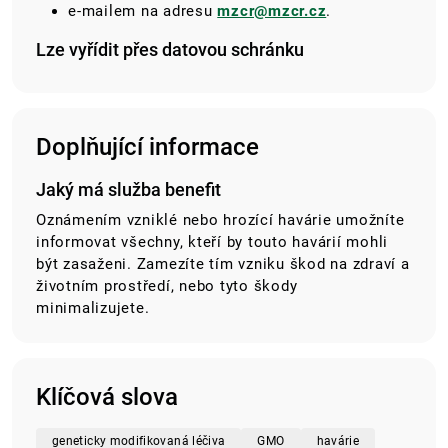
e-mailem
na adresu
mzcr@mzcr.cz
.
Lze vyřídit přes datovou schránku
Doplňující informace
Jaký má služba benefit
Oznámením vzniklé nebo hrozící havárie umožníte
informovat všechny, kteří by touto havárií mohli
být zasaženi. Zamezíte tím vzniku škod na zdraví a
životním prostředí, nebo tyto škody
minimalizujete.
Klíčová slova
geneticky modifikovaná léčiva
GMO
havárie