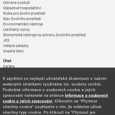
Ochrana ovzduší
Odpadové hospodářství
Rizika pro životní prostředí
Stav životního prostředí
Environmentální nástroje
Udržitelný rozvoj
Ekonomické nástroje na ochranu životního prostředí
JES
Veřejné zakázky
Snadné čtení
Úřad
Kariéra
Úřední deska
Pro média a veřejnost
K zajištění co nejlepší uživatelské zkušenosti s našimi
Povinně zveřejňované informace
webovými stránkami využíváme tzv. soubory cookie.
Kontakty
Podrobné informace o souborech cookie a jejich
Přistupnost budovy úřadu MŽP
(PDF, 204 kB)
zpracování naleznete na stránce
Informace o souborech
cookie a jejich zpracování
. Kliknutím na "Přijmout
Web
všechny cookie" souhlasíte s tím, že můžeme užívat
Aktuality
všechny typy cookie. Po kliknutí na "Přijmout jen
Ochrana osobních údajů