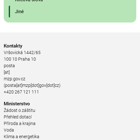
Jiné
Kontakty
Vršovická 1442/65
100 10 Praha 10
posta
[at]
mzp.gov.cz
(posta[at]mzp[dot]gov[dot]cz)
+420 267 121 111
Ministerstvo
Žádost o záštitu
Přehled dotací
Příroda a krajina
Voda
Klima a energetika