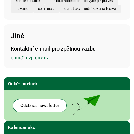
klinická studie
klinické hodnocení léčivých přípravků
havárie
celní úřad
geneticky modifikovaná léčiva
Jiné
Kontaktní e-mail pro zpětnou vazbu
gmo@mzp.gov.cz
Odběr novinek
Odebírat newsletter
Kalendář akcí