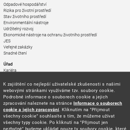
Odpadové hospodářství
Rizika pro životní prostředí
Stav životního prostředí
Environmentální nástroje
Udržitelný rozvoj
Ekonomické nástroje na ochranu životního prostředí
JES
Veřejné zakázky
Snadné čtení
Úřad
Kariéra
Úřední deska
Pro média a veřejnost
K zajištění co nejlepší uživatelské zkušenosti s našimi
Povinně zveřejňované informace
webovými stránkami využíváme tzv. soubory cookie.
Kontakty
Podrobné informace o souborech cookie a jejich
Přistupnost budovy úřadu MŽP
(PDF, 204 kB)
zpracování naleznete na stránce
Informace o souborech
cookie a jejich zpracování
. Kliknutím na "Přijmout
Web
všechny cookie" souhlasíte s tím, že můžeme užívat
Aktuality
všechny typy cookie. Po kliknutí na "Přijmout jen
Ochrana osobních údajů
nezbytné" budeme ukládat pouze ty soubory cookie, které