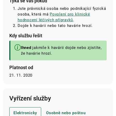
Týká se vás pokud
Jste právnická osoba nebo podnikající fyzická
osoba, která má
Povolení pro klinické
hodnocení léčivých přípravků
.
Dojde k havárii nebo tato havárie hrozí.
Kdy službu řešit
Ihned
jakmile k havárii dojde nebo zjistíte,
že havárie hrozí.
Platnost od
21. 11. 2020
Vyřízení služby
Elektronicky
Osobně nebo poštou