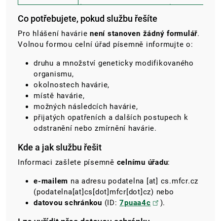
Co potřebujete, pokud službu řešíte
Pro hlášení havárie
není stanoven žádný formulář
.
Volnou formou celní úřad písemně informujte o:
druhu a množství geneticky modifikovaného
organismu,
okolnostech havárie,
místě havárie,
možných následcích havárie,
přijatých opatřeních a dalších postupech k
odstranění nebo zmírnění havárie.
Kde a jak službu řešit
Informaci zašlete písemně
celnímu úřadu
:
e-mailem
na adresu
podatelna
[at]
cs.mfcr.cz
(podatelna[at]cs[dot]mfcr[dot]cz)
nebo
datovou schránkou
(ID:
7puaa4c
).