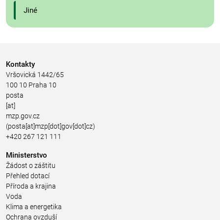
Jiné
Kontakty
Vršovická 1442/65
100 10 Praha 10
posta
[at]
mzp.gov.cz
(posta[at]mzp[dot]gov[dot]cz)
+420 267 121 111
Ministerstvo
Žádost o záštitu
Přehled dotací
Příroda a krajina
Voda
Klima a energetika
Ochrana ovzduší