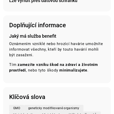
Lze vyřídit přes datovou schránku
Doplňující informace
Jaký má služba benefit
Oznámením vzniklé nebo hrozící havárie umožníte
informovat všechny, kteří by touto havárií mohli
být zasaženi.
Tím
zamezíte vzniku škod na zdraví a životním
prostředí
, nebo tyto škody
minimalizujete
.
Klíčová slova
GMO
geneticky modifikované organismy