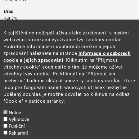
Úřad
Kariéra
Úřední deska
Pro média a veřejnost
K zajištění co nejlepší uživatelské zkušenosti s našimi
Povinně zveřejňované informace
webovými stránkami využíváme tzv. soubory cookie.
Kontakty
Podrobné informace o souborech cookie a jejich
Přistupnost budovy úřadu MŽP
(PDF, 204 kB)
zpracování naleznete na stránce
Informace o souborech
cookie a jejich zpracování
. Kliknutím na "Přijmout
Web
všechny cookie" souhlasíte s tím, že můžeme užívat
Aktuality
všechny typy cookie. Po kliknutí na "Přijmout jen
Ochrana osobních údajů
nezbytné" budeme ukládat pouze ty soubory cookie, které
Prohlášení o přístupnosti
jsou pro fungování našich webových stránek nezbytné.
Zásady používání cookies
Udělený souhlas je možné odvolat po kliknutí na odkaz
Mapa webu
"Cookie" v patičce stránky.
Sociální sítě
Nutné
Výkonové
Funkční
Reklamní
2025 ©
Ministerstvo životního prostředí