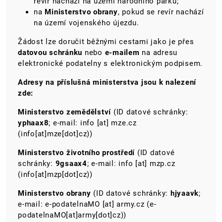
revír nachází na území národního parku;
na
Ministerstvo obrany
, pokud se revír nachází
na území vojenského újezdu.
Žádost lze doručit běžnými cestami jako je přes
datovou schránku
nebo
e-mailem
na adresu
elektronické podatelny s elektronickým podpisem.
Adresy na příslušná ministerstva jsou k nalezení
zde:
Ministerstvo zemědělství
(ID datové schránky:
yphaax8
; e-mail:
info
[at]
mze.cz
(info[at]mze[dot]cz)
)
Ministerstvo životního prostředí
(ID datové
schránky:
9gsaax4
; e-mail:
info
[at]
mzp.cz
(info[at]mzp[dot]cz)
)
Ministerstvo obrany
(ID datové schránky:
hjyaavk
;
e-mail:
e-podatelnaMO
[at]
army.cz
(e-
podatelnaMO[at]army[dot]cz)
)