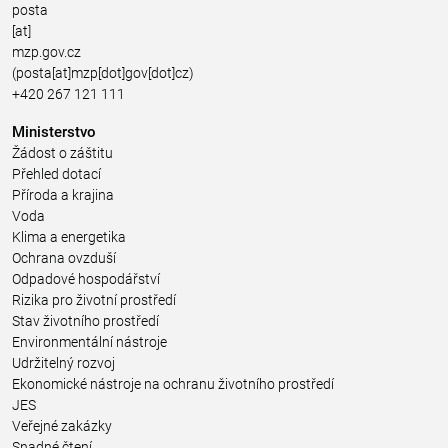
posta
[at]
mzp.gov.cz
(posta[at]mzp[dot]gov[dot]cz)
+420 267 121 111
Ministerstvo
Žádost o záštitu
Přehled dotací
Příroda a krajina
Voda
Klima a energetika
Ochrana ovzduší
Odpadové hospodářství
Rizika pro životní prostředí
Stav životního prostředí
Environmentální nástroje
Udržitelný rozvoj
Ekonomické nástroje na ochranu životního prostředí
JES
Veřejné zakázky
Snadné čtení