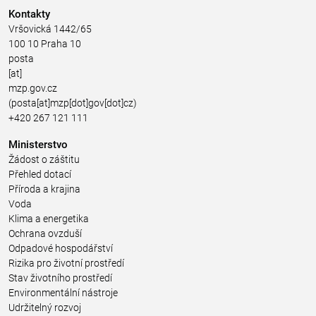
Kontakty
Vršovická 1442/65
100 10 Praha 10
posta
[at]
mzp.gov.cz
(posta[at]mzp[dot]gov[dot]cz)
+420 267 121 111
Ministerstvo
Žádost o záštitu
Přehled dotací
Příroda a krajina
Voda
Klima a energetika
Ochrana ovzduší
Odpadové hospodářství
Rizika pro životní prostředí
Stav životního prostředí
Environmentální nástroje
Udržitelný rozvoj