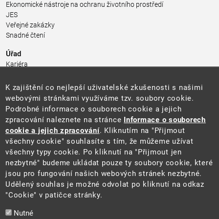
Ekonomické nástroje na ochranu životního prostředí
JES
Veřejné zakázky
Snadné čtení
Úřad
Kariéra
Úřední deska
Pro média a veřejnost
K zajištění co nejlepší uživatelské zkušenosti s našimi
Povinně zveřejňované informace
webovými stránkami využíváme tzv. soubory cookie.
Kontakty
Podrobné informace o souborech cookie a jejich
Přistupnost budovy úřadu MŽP
(PDF, 204 kB)
zpracování naleznete na stránce
Informace o souborech
cookie a jejich zpracování
. Kliknutím na "Přijmout
Web
všechny cookie" souhlasíte s tím, že můžeme užívat
Aktuality
všechny typy cookie. Po kliknutí na "Přijmout jen
Ochrana osobních údajů
nezbytné" budeme ukládat pouze ty soubory cookie, které
Prohlášení o přístupnosti
jsou pro fungování našich webových stránek nezbytné.
Zásady používání cookies
Udělený souhlas je možné odvolat po kliknutí na odkaz
Mapa webu
"Cookie" v patičce stránky.
Sociální sítě
Nutné