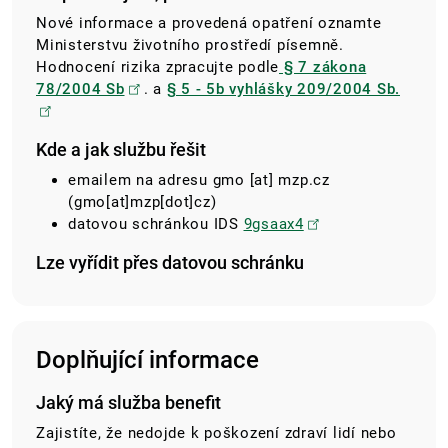
Nové informace a provedená opatření oznamte
Ministerstvu životního prostředí písemně.
Hodnocení rizika zpracujte podle
§ 7 zákona
78/2004 Sb
. a
§ 5 - 5b vyhlášky 209/2004 Sb.
Kde a jak službu řešit
emailem na adresu
gmo
[at]
mzp.cz
(gmo[at]mzp[dot]cz)
datovou schránkou IDS
9gsaax4
Lze vyřídit přes datovou schránku
Doplňující informace
Jaký má služba benefit
Zajistíte, že nedojde k poškození zdraví lidí nebo