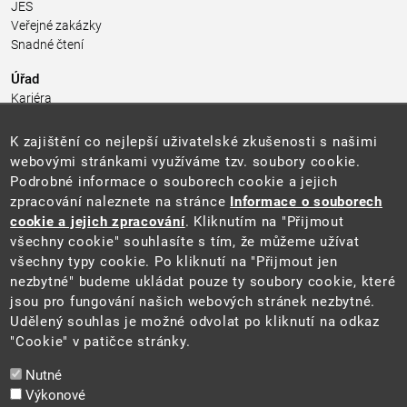
JES
Veřejné zakázky
Snadné čtení
Úřad
Kariéra
Úřední deska
Pro média a veřejnost
K zajištění co nejlepší uživatelské zkušenosti s našimi
Povinně zveřejňované informace
webovými stránkami využíváme tzv. soubory cookie.
Kontakty
Podrobné informace o souborech cookie a jejich
Přistupnost budovy úřadu MŽP
(PDF, 204 kB)
zpracování naleznete na stránce
Informace o souborech
cookie a jejich zpracování
. Kliknutím na "Přijmout
Web
všechny cookie" souhlasíte s tím, že můžeme užívat
Aktuality
všechny typy cookie. Po kliknutí na "Přijmout jen
Ochrana osobních údajů
nezbytné" budeme ukládat pouze ty soubory cookie, které
Prohlášení o přístupnosti
jsou pro fungování našich webových stránek nezbytné.
Zásady používání cookies
Udělený souhlas je možné odvolat po kliknutí na odkaz
Mapa webu
"Cookie" v patičce stránky.
Sociální sítě
Nutné
Výkonové