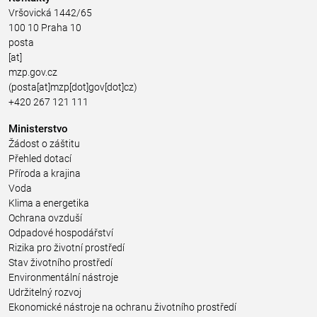
Vršovická 1442/65
100 10 Praha 10
posta
[at]
mzp.gov.cz
(posta[at]mzp[dot]gov[dot]cz)
+420 267 121 111
Ministerstvo
Žádost o záštitu
Přehled dotací
Příroda a krajina
Voda
Klima a energetika
Ochrana ovzduší
Odpadové hospodářství
Rizika pro životní prostředí
Stav životního prostředí
Environmentální nástroje
Udržitelný rozvoj
Ekonomické nástroje na ochranu životního prostředí