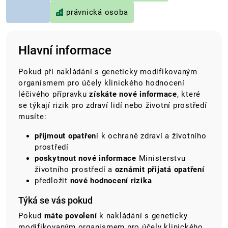
právnická osoba
Hlavní informace
Pokud
při nakládání s geneticky modifikovaným
organismem pro účely klinického hodnocení
léčivého přípravku
získáte nové informace
, které
se týkají rizik pro zdraví lidí nebo životní prostředí
musíte:
přijmout opatřen
í k ochraně zdraví a životního
prostředí
poskytnout nové informace
Ministerstvu
životního prostředí a
oznámit přijatá opatření
předložit
nové hodnocení rizika
Týká se vás pokud
Pokud
máte povolení
k nakládání s geneticky
modifikovaným organismem pro účely klinického