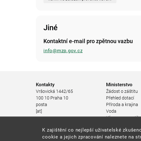
Jiné
Kontaktní e-mail pro zpětnou vazbu
info@mzp.gov.cz
Kontakty
Ministerstvo
Vršovická 1442/65
Žádost o záštitu
100 10 Praha 10
Přehled dotací
posta
Příroda a krajina
[at]
Voda
mzp.gov.cz
Klima a energetik
(posta[at]mzp[dot]gov[dot]cz)
Ochrana ovzduší
K zajištění co nejlepší uživatelské zkuš
+420 267 121 111
Odpadové hospod
cookie a jejich zpracování naleznete na s
Rizika pro životní