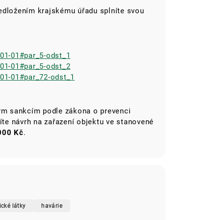
edložením krajskému úřadu splníte svou
-01-01#par_5-odst_1
-01-01#par_5-odst_2
-01-01#par_72-odst_1
ným sankcím podle zákona o prevenci
žíte návrh na zařazení objektu ve stanovené
000 Kč
.
cké látky
havárie