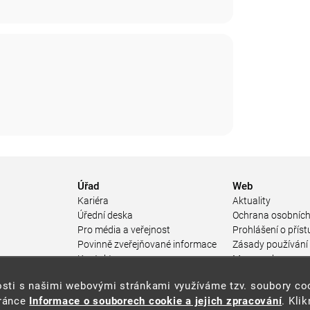
Úřad
Web
Kariéra
Aktuality
Úřední deska
Ochrana osobních
Pro média a veřejnost
Prohlášení o příst
Povinně zveřejňované informace
Zásady používání
a
Kontakty
Mapa webu
Přistupnost budovy úřadu MŽP
enosti s našimi webovými stránkami využíváme tzv. soubory c
ářství
(PDF, 204 kB)
tránce
Informace o souborech cookie a jejich zpracování
. Kli
 prostředí