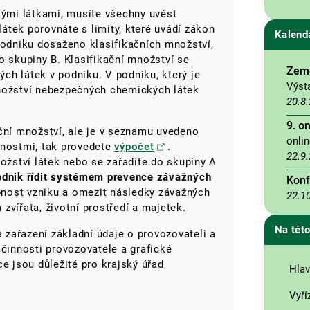
ými látkami, musíte všechny uvést
átek porovnáte s limity, které uvádí zákon
Kalend
podniku dosaženo klasifikačních množství,
o skupiny B. Klasifikační množství se
Země
ch látek v podniku. V podniku, který je
Výst
množství nebezpečných chemických látek
20.8
9. o
ční množství, ale je v seznamu uvedeno
onli
tnostmi, tak provedete
výpočet
.
22.9
nožství látek nebo se zařadíte do skupiny A
odnik řídit systémem prevence závažných
Konf
obnost vzniku a omezit následky závažných
22.1
á zvířata, životní prostředí a majetek.
Na této
zařazení základní údaje o provozovateli a
 činnosti provozovatele a grafické
ce jsou důležité pro krajský úřad
Hlav
Vyří