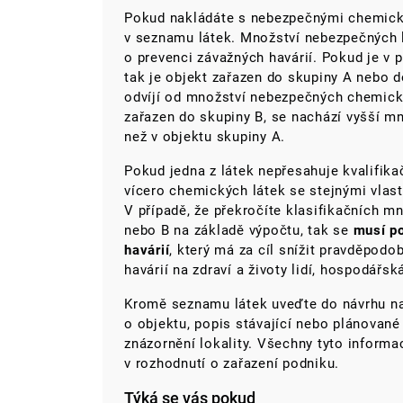
Pokud nakládáte s nebezpečnými chemick
v seznamu látek. Množství nebezpečných l
o prevenci závažných havárií. Pokud je v 
tak je objekt zařazen do skupiny A nebo d
odvíjí od množství nebezpečných chemický
zařazen do skupiny B, se nachází vyšší 
než v objektu skupiny A.
Pokud jedna z látek nepřesahuje kvalifika
vícero chemických látek se stejnými vlas
V případě, že překročíte klasifikačních m
nebo B na základě výpočtu, tak se
musí p
havárií
, který má za cíl snížit pravděpod
havárií na zdraví a životy lidí, hospodářsk
Kromě seznamu látek uveďte do návrhu na 
o objektu, popis stávající nebo plánované
znázornění lokality. Všechny tyto informa
v rozhodnutí o zařazení podniku.
Týká se vás pokud