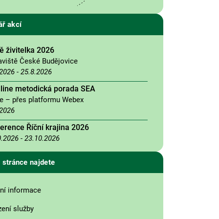
ář akcí
 živitelka 2026
aviště České Budějovice
.2026
-
25.8.2026
nline metodická porada SEA
ne – přes platformu Webex
.2026
erence Říční krajina 2026
0.2026
-
23.10.2026
 stránce najdete
ní informace
zení služby