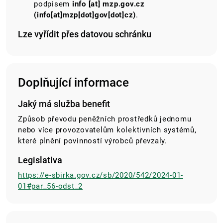
podpisem
info
[at]
mzp.gov.cz
(info[at]mzp[dot]gov[dot]cz)
.
Lze vyřídit přes datovou schránku
Doplňující informace
Jaký má služba benefit
Způsob převodu peněžních prostředků jednomu
nebo více provozovatelům kolektivních systémů,
které plnění povinností výrobců převzaly.
Legislativa
https://e-sbirka.gov.cz/sb/2020/542/2024-01-
01#par_56-odst_2