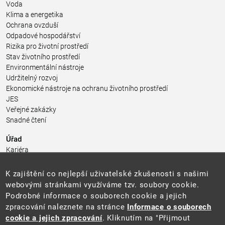
Voda
Klima a energetika
Ochrana ovzduší
Odpadové hospodářství
Rizika pro životní prostředí
Stav životního prostředí
Environmentální nástroje
Udržitelný rozvoj
Ekonomické nástroje na ochranu životního prostředí
JES
Veřejné zakázky
Snadné čtení
Úřad
Kariéra
Úřední deska
Pro média a veřejnost
K zajištění co nejlepší uživatelské zkušenosti s našimi
Povinně zveřejňované informace
webovými stránkami využíváme tzv. soubory cookie.
Kontakty
Podrobné informace o souborech cookie a jejich
Přistupnost budovy úřadu MŽP
(PDF, 204 kB)
zpracování naleznete na stránce
Informace o souborech
cookie a jejich zpracování
. Kliknutím na "Přijmout
Web