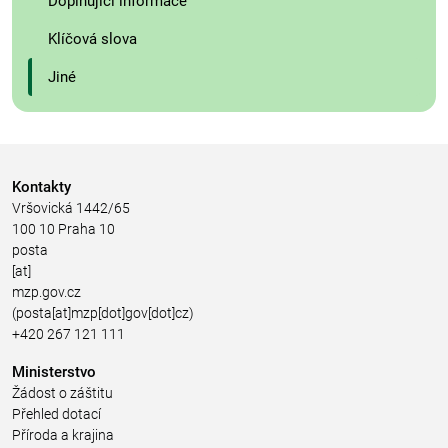
Doplňující informace
Klíčová slova
Jiné
Kontakty
Vršovická 1442/65
100 10 Praha 10
posta
[at]
mzp.gov.cz
(posta[at]mzp[dot]gov[dot]cz)
+420 267 121 111
Ministerstvo
Žádost o záštitu
Přehled dotací
Příroda a krajina