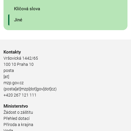
Klíčová slova
Jiné
Kontakty
Vršovická 1442/65
100 10 Praha 10
posta
[at]
mzp.gov.cz
(posta[at]mzp[dot]gov[dot]cz)
+420 267 121 111
Ministerstvo
Žádost o záštitu
Přehled dotací
Příroda a krajina
Voda