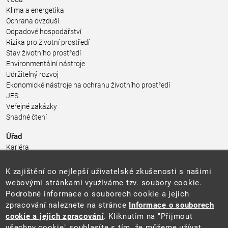
Klima a energetika
Ochrana ovzduší
Odpadové hospodářství
Rizika pro životní prostředí
Stav životního prostředí
Environmentální nástroje
Udržitelný rozvoj
Ekonomické nástroje na ochranu životního prostředí
JES
Veřejné zakázky
Snadné čtení
Úřad
Kariéra
Úřední deska
Pro média a veřejnost
K zajištění co nejlepší uživatelské zkušenosti s našimi
Povinně zveřejňované informace
webovými stránkami využíváme tzv. soubory cookie.
Kontakty
Podrobné informace o souborech cookie a jejich
Přistupnost budovy úřadu MŽP
(PDF, 204 kB)
zpracování naleznete na stránce
Informace o souborech
cookie a jejich zpracování
. Kliknutím na "Přijmout
Web
všechny cookie" souhlasíte s tím, že můžeme užívat