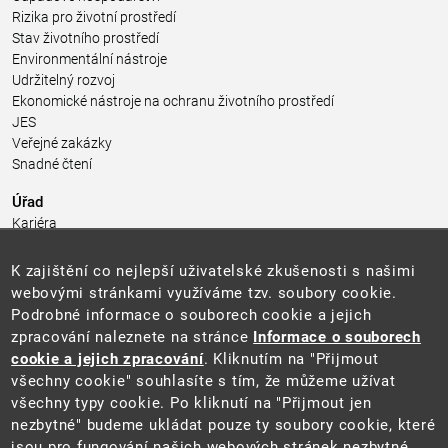
Rizika pro životní prostředí
Stav životního prostředí
Environmentální nástroje
Udržitelný rozvoj
Ekonomické nástroje na ochranu životního prostředí
JES
Veřejné zakázky
Snadné čtení
Úřad
Kariéra
Úřední deska
Pro média a veřejnost
K zajištění co nejlepší uživatelské zkušenosti s našimi
Povinně zveřejňované informace
webovými stránkami využíváme tzv. soubory cookie.
Kontakty
Podrobné informace o souborech cookie a jejich
Přistupnost budovy úřadu MŽP
(PDF, 204 kB)
zpracování naleznete na stránce
Informace o souborech
cookie a jejich zpracování
. Kliknutím na "Přijmout
Web
všechny cookie" souhlasíte s tím, že můžeme užívat
Aktuality
všechny typy cookie. Po kliknutí na "Přijmout jen
Ochrana osobních údajů
nezbytné" budeme ukládat pouze ty soubory cookie, které
Prohlášení o přístupnosti
jsou pro fungování našich webových stránek nezbytné.