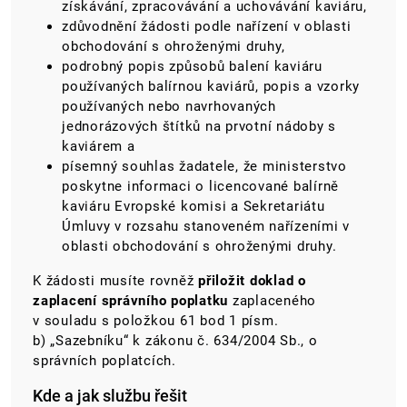
získávání, zpracovávání a uchovávání kaviáru,
zdůvodnění žádosti podle nařízení v oblasti
obchodování s ohroženými druhy,
podrobný popis způsobů balení kaviáru
používaných balírnou kaviárů, popis a vzorky
používaných nebo navrhovaných
jednorázových štítků na prvotní nádoby s
kaviárem a
písemný souhlas žadatele, že ministerstvo
poskytne informaci o licencované balírně
kaviáru Evropské komisi a Sekretariátu
Úmluvy v rozsahu stanoveném nařízeními v
oblasti obchodování s ohroženými druhy.
K žádosti musíte rovněž
přiložit doklad o
zaplacení správního poplatku
zaplaceného
v souladu s položkou 61 bod 1 písm.
b) „Sazebníku“ k zákonu č. 634/2004 Sb., o
správních poplatcích.
Kde a jak službu řešit