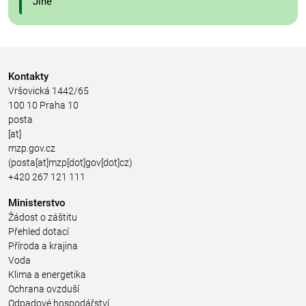
Jiné
Kontakty
Vršovická 1442/65
100 10 Praha 10
posta
[at]
mzp.gov.cz
(posta[at]mzp[dot]gov[dot]cz)
+420 267 121 111
Ministerstvo
Žádost o záštitu
Přehled dotací
Příroda a krajina
Voda
Klima a energetika
Ochrana ovzduší
Odpadové hospodářství