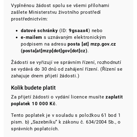
Vyplněnou žádost
spolu se všemi přílohami
zašlete Ministerstvu životního prostředí
prostřednictvím
:
datové schránky
(ID:
9gsaax4
) nebo
e-mailem
s uznávaným elektronickým
podpisem
na adresu
posta
[at]
mzp.gov.cz
(posta[at]mzp[dot]gov[dot]cz)
.
Žádosti se vyřizují ve správním řízení, rozhodnutí
se vydává do 30 dnů od zahájení řízení. (Řízení se
zahajuje dnem přijetí žádosti.)
Kolik budete platit
Za přijetí žádosti o vydání licence musíte
zaplatit
poplatek 10 000 Kč
.
Tento poplatek je v souladu s položkou 61 bod 1
písm. b) „Sazebníku“ k zákonu č. 634/2004 Sb., o
správních poplatcích.