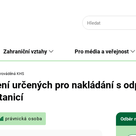
Zahraniční vztahy
Pro média a veřejnost
prováděná KHS
ení určených pro nakládání s o
tanicí
právnická osoba
Odběr 