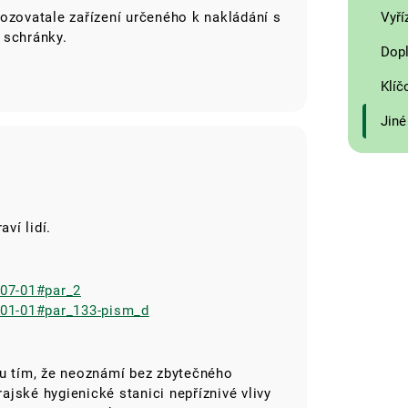
Vyří
ozovatale zařízení určeného k nakládání s
 schránky.
Dopl
Klíč
Jiné
ví lidí.
-07-01#par_2
4-01-01#par_133-pism_d
ku tím, že neoznámí bez zbytečného
jské hygienické stanici nepříznivé vlivy