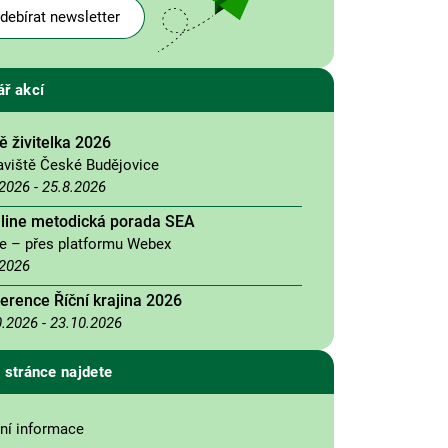
debírat newsletter
ář akcí
 živitelka 2026
aviště České Budějovice
.2026
-
25.8.2026
nline metodická porada SEA
ne – přes platformu Webex
.2026
erence Říční krajina 2026
0.2026
-
23.10.2026
 stránce najdete
ní informace