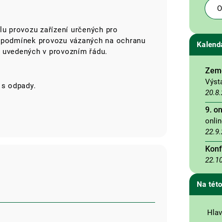
O
lu provozu zařízení určených pro
í podmínek provozu vázaných na ochranu
Kalend
ik uvedených v provozním řádu.
Země
Výst
 s odpady.
20.8
9. o
onli
22.9
Konf
22.1
Na této
Hlav