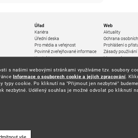
Úřad
Web
Kariéra
Aktuality
Úřední deska
Ochrana osobních
Pro média a veřejnost
Prohlášení o příst
Povinně zveřejňované informace
Zásady používání
a
Kontakty
Mapa webu
Přistupnost budovy úřadu MŽP
enosti s našimi webovými stránkami využíváme tzv. soubory c
ářství
(PDF, 204 kB)
tránce
Informace o souborech cookie a jejich zpracování
. Kli
 prostředí
y typy cookie. Po kliknutí na "Přijmout jen nezbytné" budeme
středí
k nezbytné. Udělený souhlas je možné odvolat po kliknutí na
ástroje
oje na ochranu
í
dmítnout vše