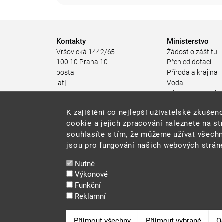
Kontakty
Ministerstvo
Vršovická 1442/65
Žádost o záštitu
100 10 Praha 10
Přehled dotací
posta
Příroda a krajina
[at]
Voda
mzp.gov.cz
Klima a energetik
(posta[at]mzp[dot]gov[dot]cz)
Ochrana ovzduší
K zajištění co nejlepší uživatelské zkuš
+420 267 121 111
Odpadové hospod
cookie a jejich zpracování naleznete na s
Rizika pro životní
souhlasíte s tím, že můžeme užívat všechn
Stav životního pro
jsou pro fungování našich webových stráne
Environmentální n
Udržitelný rozvoj
Nutné
Ekonomické nástr
Výkonové
životního prostřed
Funkční
JES
Reklamní
Veřejné zakázky
Snadné čtení
Odvolat souhlas
Přijmout všechny
Přijmout vybrané
O