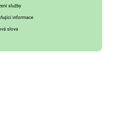
zení služby
ňující informace
ová slova