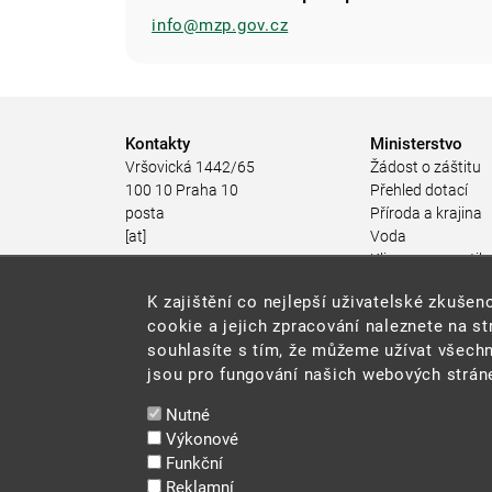
info@mzp.gov.cz
Kontakty
Ministerstvo
Vršovická 1442/65
Žádost o záštitu
100 10 Praha 10
Přehled dotací
posta
Příroda a krajina
[at]
Voda
mzp.gov.cz
Klima a energetik
(posta[at]mzp[dot]gov[dot]cz)
Ochrana ovzduší
K zajištění co nejlepší uživatelské zkuš
+420 267 121 111
Odpadové hospod
cookie a jejich zpracování naleznete na s
Rizika pro životní
souhlasíte s tím, že můžeme užívat všechn
Stav životního pro
jsou pro fungování našich webových stráne
Environmentální n
Udržitelný rozvoj
Nutné
Ekonomické nástr
Výkonové
životního prostřed
Funkční
JES
Reklamní
Veřejné zakázky