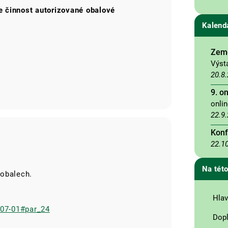
e činnost autorizované obalové
Kalend
Země
Výst
20.8
9. o
onli
22.9
Konf
22.1
Na této
 obalech.
Hlav
-07-01#par_24
Dopl