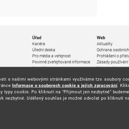
Úřad
Web
Kariéra
Aktuality
Úřední deska
Ochrana osobních
Pro média a veřejnost
Prohlášení o příst
Povinně zveřejňované informace
Zásady používání
a
Kontakty
Mapa webu
Přistupnost budovy úřadu MŽP
enosti s našimi webovými stránkami využíváme tzv. soubory c
ářství
(PDF, 204 kB)
tránce
Informace o souborech cookie a jejich zpracování
. Kli
 prostředí
y typy cookie. Po kliknutí na "Přijmout jen nezbytné" budeme
středí
k nezbytné. Udělený souhlas je možné odvolat po kliknutí na
ástroje
oje na ochranu
í