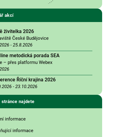
ář akcí
 živitelka 2026
aviště České Budějovice
.2026
-
25.8.2026
nline metodická porada SEA
ne – přes platformu Webex
.2026
erence Říční krajina 2026
0.2026
-
23.10.2026
 stránce najdete
ní informace
ňující informace