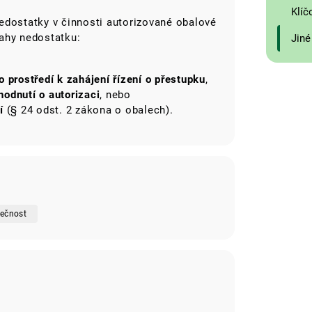
Klíč
 nedostatky v činnosti autorizované obalové
ahy nedostatku:
Jiné
 prostředí k zahájení řízení o přestupku
,
odnutí o autorizaci
, nebo
í
(§ 24 odst. 2 zákona o obalech).
lečnost