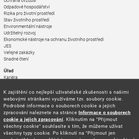
Ochrana ovzduší
Odpadové hospodářství
Rizika pro životní prostředí
Stav životního prostředí
Environmentální nástroje
Udržitelný rozvoj
Ekonomické nástroje na ochranu životního prostředí
JES
Veřejné zakázky
Snadné čtení
Úřad
Kariéra
Úřední deska
Pro média a veřejnost
K zajištění co nejlepší uživatelské zkušenosti s našimi
Povinně zveřejňované informace
webovými stránkami využíváme tzv. soubory cookie.
Kontakty
Podrobné informace o souborech cookie a jejich
Přistupnost budovy úřadu MŽP
(PDF, 204 kB)
zpracování naleznete na stránce
Informace o souborech
cookie a jejich zpracování
. Kliknutím na "Přijmout
Web
všechny cookie" souhlasíte s tím, že můžeme užívat
Aktuality
všechny typy cookie. Po kliknutí na "Přijmout jen
Ochrana osobních údajů