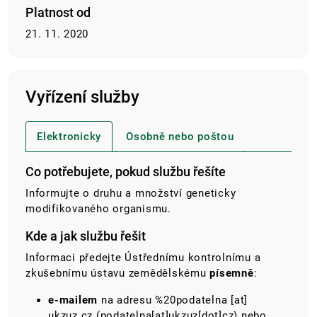
Platnost od
21. 11. 2020
Vyřízení služby
Elektronicky
Osobně nebo poštou
Co potřebujete, pokud službu řešíte
Informujte o druhu a množství geneticky
modifikovaného organismu.
Kde a jak službu řešit
Informaci předejte Ústřednímu kontrolnímu a
zkušebnímu ústavu zemědělskému
písemně
:
e-mailem
na adresu
%20podatelna
[at]
ukzuz.cz
(podatelna[at]ukzuz[dot]cz)
nebo