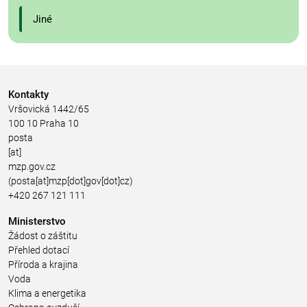
Jiné
Kontakty
Vršovická 1442/65
100 10 Praha 10
posta
[at]
mzp.gov.cz
(posta[at]mzp[dot]gov[dot]cz)
+420 267 121 111
Ministerstvo
Žádost o záštitu
Přehled dotací
Příroda a krajina
Voda
Klima a energetika