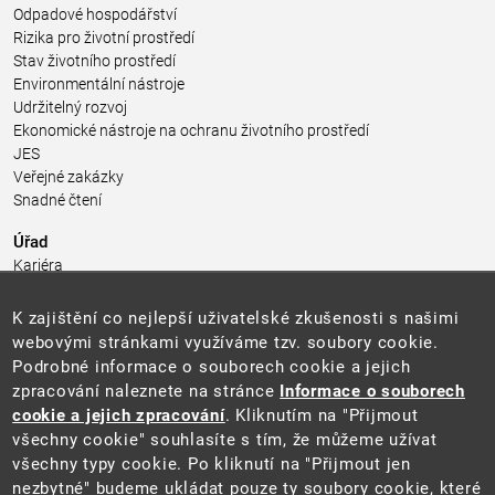
Odpadové hospodářství
Rizika pro životní prostředí
Stav životního prostředí
Environmentální nástroje
Udržitelný rozvoj
Ekonomické nástroje na ochranu životního prostředí
JES
Veřejné zakázky
Snadné čtení
Úřad
Kariéra
Úřední deska
Pro média a veřejnost
K zajištění co nejlepší uživatelské zkušenosti s našimi
Povinně zveřejňované informace
webovými stránkami využíváme tzv. soubory cookie.
Kontakty
Podrobné informace o souborech cookie a jejich
Přistupnost budovy úřadu MŽP
(PDF, 204 kB)
zpracování naleznete na stránce
Informace o souborech
cookie a jejich zpracování
. Kliknutím na "Přijmout
Web
všechny cookie" souhlasíte s tím, že můžeme užívat
Aktuality
všechny typy cookie. Po kliknutí na "Přijmout jen
Ochrana osobních údajů
nezbytné" budeme ukládat pouze ty soubory cookie, které
Prohlášení o přístupnosti