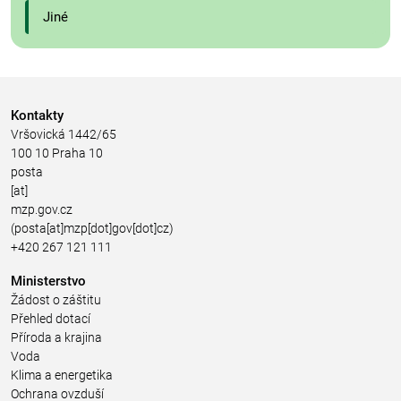
Jiné
Kontakty
Vršovická 1442/65
100 10 Praha 10
posta
[at]
mzp.gov.cz
(posta[at]mzp[dot]gov[dot]cz)
+420 267 121 111
Ministerstvo
Žádost o záštitu
Přehled dotací
Příroda a krajina
Voda
Klima a energetika
Ochrana ovzduší