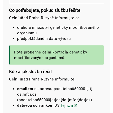
Co potřebujete, pokud službu řešíte
Celní úřad Praha Ruzyně
informujte o:
druhu a množství geneticky modifikovaného
organismu
předpokládaném datu vývozu
Poté proběhne celní kontrola geneticky
modifikovaných organismů.
Kde a jak službu řešit
Celní úřad Praha Ruzyně informujte:
emailem
na adresu
podatelna650000
[at]
cs.mfcr.cz
(podatelna650000[at]cs[dot]mfcr[dot]cz)
datovou schránkou
IDS
fvjnzin