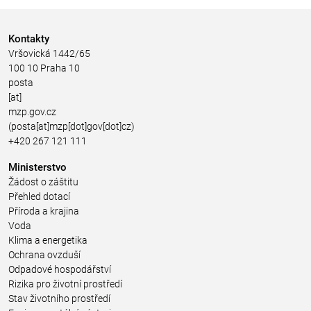
Kontakty
Vršovická 1442/65
100 10 Praha 10
posta
[at]
mzp.gov.cz
(posta[at]mzp[dot]gov[dot]cz)
+420 267 121 111
Ministerstvo
Žádost o záštitu
Přehled dotací
Příroda a krajina
Voda
Klima a energetika
Ochrana ovzduší
Odpadové hospodářství
Rizika pro životní prostředí
Stav životního prostředí