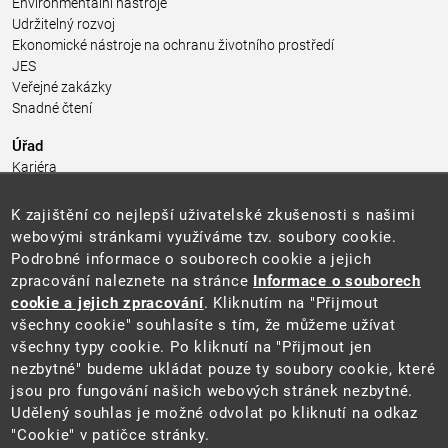
Environmentální nástroje
Udržitelný rozvoj
Ekonomické nástroje na ochranu životního prostředí
JES
Veřejné zakázky
Snadné čtení
Úřad
Kariéra
Úřední deska
Pro média a veřejnost
K zajištění co nejlepší uživatelské zkušenosti s našimi
Povinně zveřejňované informace
webovými stránkami využíváme tzv. soubory cookie.
Kontakty
Podrobné informace o souborech cookie a jejich
Přistupnost budovy úřadu MŽP
(PDF, 204 kB)
zpracování naleznete na stránce
Informace o souborech
cookie a jejich zpracování
. Kliknutím na "Přijmout
Web
všechny cookie" souhlasíte s tím, že můžeme užívat
Aktuality
všechny typy cookie. Po kliknutí na "Přijmout jen
Ochrana osobních údajů
nezbytné" budeme ukládat pouze ty soubory cookie, které
Prohlášení o přístupnosti
jsou pro fungování našich webových stránek nezbytné.
Zásady používání cookies
Udělený souhlas je možné odvolat po kliknutí na odkaz
Mapa webu
"Cookie" v patičce stránky.