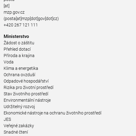
[at]
mzp.gov.cz
(posta[at]mzp[dot]gov[dot]cz)
+420 267 121 111
Ministerstvo
Žádost o záštitu
Přehled dotací
Příroda a krajina
Voda
Klima a energetika
Ochrana ovzduší
Odpadové hospodářství
Rizika pro životní prostředí
Stav životního prostředí
Environmentální nástroje
Udržitelný rozvoj
Ekonomické nástroje na ochranu životního prostředí
JES
Veřejné zakázky
Snadné čtení