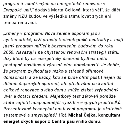
programů zaměřených na energetické renovace v
Evropské unii,“
dodává Marta Gellová, která věří, že dílčí
změny NZU budou ve výsledku stimulovat zrychlení
tempa renovací.
„Změny v programu Nová zelená úsporám jsou
systematické, drží princip technologické neutrality a mají
jasný program mířící k bezemisním budovám do roku
2050. Navazují i na chystanou renovační strategii státu,
díky které by na energeticky úsporné bydlení mělo
postupně dosáhnout výrazně více domácností. Je dobře,
že program zvýhodňuje nízko-a středně příjmové
domácnosti a že každý, kdo se bude chtít pustit nejen do
dílčích úsporných opatření, ale především do kvalitní
celkové renovace svého domu, může získat zvýhodněný
úvěr a dotaci předem. Majetkový test zároveň pomůže
státu zajistit hospodárnější využití veřejných prostředků.
Prezentované koncepční nastavení programu je skutečně
systémové a smysluplné,"
říká
Michal Čejka, konzultant
energetických úspor z Centra pasivního domu
.