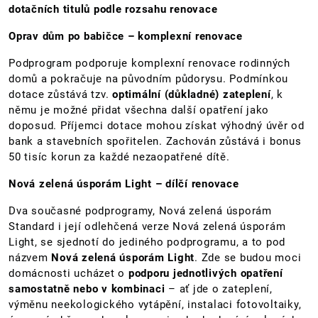
dotačních titulů podle rozsahu renovace
Oprav dům po babičce – komplexní renovace
Podprogram podporuje komplexní renovace rodinných
domů a pokračuje na původním půdorysu. Podmínkou
dotace zůstává tzv.
optimální (důkladné) zateplení
, k
němu je možné přidat všechna další opatření jako
doposud. Příjemci dotace mohou získat výhodný úvěr od
bank a stavebních spořitelen. Zachován zůstává i bonus
50 tisíc korun za každé nezaopatřené dítě.
Nová zelená úsporám Light – dílčí renovace
Dva současné podprogramy, Nová zelená úsporám
Standard i její odlehčená verze Nová zelená úsporám
Light, se sjednotí do jediného podprogramu, a to pod
názvem
Nová zelená úsporám Light
. Zde se budou moci
domácnosti ucházet o
podporu jednotlivých opatření
samostatně nebo v kombinaci
– ať jde o zateplení,
výměnu neekologického vytápění, instalaci fotovoltaiky,