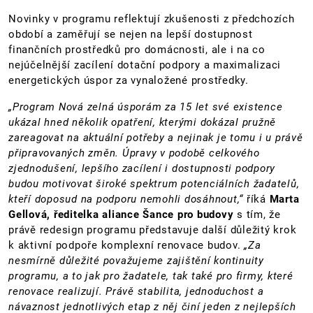
Novinky v programu reflektují zkušenosti z předchozích
období a zaměřují se nejen na lepší dostupnost
finančních prostředků pro domácnosti, ale i na co
nejúčelnější zacílení dotační podpory a maximalizaci
energetických úspor za vynaložené prostředky.
„Program Nová zelná úsporám za 15 let své existence
ukázal hned několik opatření, kterými dokázal pružně
zareagovat na aktuální potřeby a nejinak je tomu i u právě
připravovaných změn. Úpravy v podobě celkového
zjednodušení, lepšího zacílení i dostupnosti podpory
budou motivovat široké spektrum potenciálních žadatelů,
kteří doposud na podporu nemohli dosáhnout,“
říká
Marta
Gellová, ředitelka aliance Šance pro budovy
s tím, že
právě redesign programu představuje další důležitý krok
k aktivní podpoře komplexní renovace budov.
„Za
nesmírně důležité považujeme zajištění kontinuity
programu, a to jak pro žadatele, tak také pro firmy, které
renovace realizují. Právě stabilita, jednoduchost a
návaznost jednotlivých etap z něj činí jeden z nejlepších