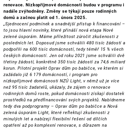
renovace. Nízkopříjmové domácnosti budou v programu i
nadále zvýhodněny. Změny se týkají pouze rodinných
domů a začnou platit od 1. února 2025.
„Sjednocení podmínek a snadnější přístup k financování –
to jsou hlavní novinky, které přináší nová etapa Nové
zelené úsporám. Máme příležitost zúročit zkušenosti z
posledních let. Doposud jsme schválili 480 tisíc žádostí a
podpořili na 600 tisíc domácností, tedy téměř 15 % všech
českých domácností. Jen od roku 2021 jsme schválili dvě
třetiny žádostí, konkrétně 350 tisíc žádostí za 74,6 miliard
korun. Pilotní projekt Oprav dům po babičce, ve kterém si
zažádalo již 6 179 domácností, i program pro
nízkopříjmové domácnosti NZÚ Light, v němž už je více
než 95 tisíc žadatelů, ukázaly, že zájem o renovace
rodinných domů roste, pokud domácnosti získají dostatek
prostředků na předfinancování svých projektů. Nabídneme
tedy dva podprogramy – Oprav dům po babičce a Nová
zelená úsporám Light, které reflektují zkušenosti z
minulých let a nabízejí flexibilní řešení od dílčích
opatření až po komplexní renovace, s důrazem na