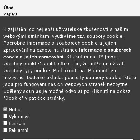
Úřad
Kariéra
Úřední deska
Pro média a veřejnost
K zajištění co nejlepší uživatelské zkušenosti s našimi
Povinně zveřejňované informace
webovými stránkami využíváme tzv. soubory cookie.
Kontakty
Podrobné informace o souborech cookie a jejich
Přistupnost budovy úřadu MŽP
(PDF, 204 kB)
zpracování naleznete na stránce
Informace o souborech
cookie a jejich zpracování
. Kliknutím na "Přijmout
Web
všechny cookie" souhlasíte s tím, že můžeme užívat
Aktuality
všechny typy cookie. Po kliknutí na "Přijmout jen
Ochrana osobních údajů
nezbytné" budeme ukládat pouze ty soubory cookie, které
Prohlášení o přístupnosti
jsou pro fungování našich webových stránek nezbytné.
Zásady používání cookies
Udělený souhlas je možné odvolat po kliknutí na odkaz
Mapa webu
"Cookie" v patičce stránky.
Sociální sítě
Nutné
Výkonové
Funkční
Reklamní
2025 ©
Ministerstvo životního prostředí