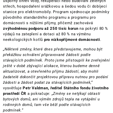
úsporný ohřev vody, rekuperaci nebo budování zelených
střech, hospodaření srážkovou a šedou vodu či dobíjecí
stanice pro elektromobily. Program sjednocuje podmínky
původního standardního programu a programu pro
domácnosti s nižšími příjmy, přičemž zachovává
zvýhodněnou podporu až 250 tisíc korun
na pokrytí 80 %
výdajů na zateplení a dotaci až 80 % na výměnu
neekologických kotlů
pro nízkopříjmové domácnosti
.
„Některé změny, které dnes představujeme, mohou být
překážkou schválení připravované žádosti podle
stávajících podmínek. Proto jsme přistoupili ke zveřejnění
ještě v době zbývající alokace, kterou budeme denně
aktualizovat, a otevřeného příjmu žádostí, aby mohli
žadatelé dokončit projektovou přípravu nutnou pro podání
žádosti a žádost podat za stávajících podmínek,“
vysvětluje
Petr Valdman, ředitel Státního fondu životního
prostředí ČR
a pokračuje:
„Změny se netýkají oblasti
bytových domů, ani výměn zdrojů tepla na vytápění u
rodinných domů, tam vše běží podle stávajících
podmínek.“