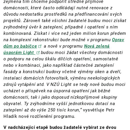
zejména tím chceme podpořit středně příjmové
domácnosti, které často odkládají nutné renovace z
důvodu nedostatku prostředků na předfinancování svých
projektů. Zároveň také všichni žadatelé budou moci získat
zvýhodněný úvěr k zateplení, případně i opatření s ním
kombinovaná. Získat i více než jeden milion korun předem
na komplexní rekonstrukci bude možné v programu
Oprav
dům po babičce
a nově v programu
Nová zelená
úsporám Light
budou moci žádat všechny domácnosti
o podporu na celou škálu dílčích opatření, samostatně
nebo v kombinaci, jako například částečné zateplení
fasády a konstrukcí budovy včetně výměny oken a dveří,
instalaci domácích fotovoltaik, výměnu neekologických
zdrojů vytápění atd. V NZÚ Light se tedy nově budou moci
ucházet o příspěvek na úsporná opatření jak běžné
domácnosti, tak i jako doposud nízkopříjmové skupiny
obyvatel. Ty zvýhodníme vyšší jednotkovou dotací na
zateplení až do výše 250 tisíc korun,“
vysvětluje Petr
Hladík nové rozčlenění programu.
V nadcházející etapě budou žadatelé vybírat ze dvou