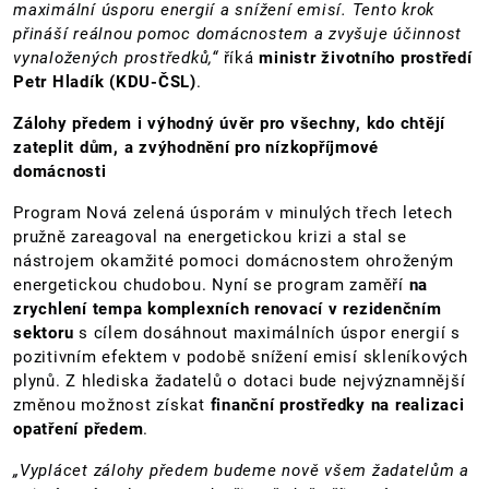
maximální úsporu energií a snížení emisí. Tento krok
přináší reálnou pomoc domácnostem a zvyšuje účinnost
vynaložených prostředků,“
říká
ministr životního prostředí
Petr Hladík (KDU-ČSL)
.
Zálohy předem i výhodný úvěr pro všechny, kdo chtějí
zateplit dům, a zvýhodnění pro nízkopříjmové
domácnosti
Program Nová zelená úsporám v minulých třech letech
pružně zareagoval na energetickou krizi a stal se
nástrojem okamžité pomoci domácnostem ohroženým
energetickou chudobou. Nyní se program zaměří
na
zrychlení tempa komplexních renovací v rezidenčním
sektoru
s cílem dosáhnout maximálních úspor energií s
pozitivním efektem v podobě snížení emisí skleníkových
plynů. Z hlediska žadatelů o dotaci bude nejvýznamnější
změnou možnost získat
finanční prostředky na realizaci
opatření předem
.
„Vyplácet zálohy předem budeme nově všem žadatelům a