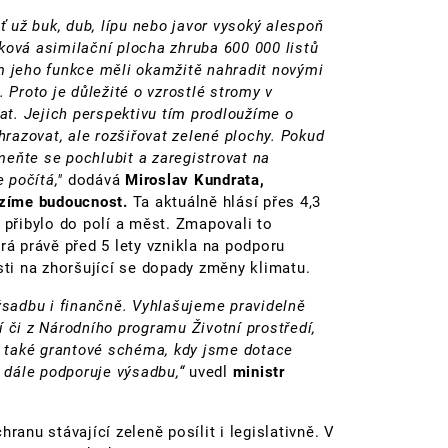
ť už buk, dub, lípu nebo javor vysoký alespoň
ková asimilační plocha zhruba 600 000 listů
m jeho funkce měli okamžitě nahradit novými
 Proto je důležité o vzrostlé stromy v
vat. Jejich perspektivu tím prodloužíme o
azovat, ale rozšiřovat zelené plochy. Pokud
eňte se pochlubit a zaregistrovat na
e počítá,"
dodává
Miroslav Kundrata,
ázíme budoucnost.
Ta aktuálně hlásí přes 4,3
 přibylo do polí a měst. Zmapovali to
rá právě před 5 lety vznikla na podporu
sti na zhoršující se dopady změny klimatu.
výsadbu i finančně. Vyhlašujeme pravidelně
 či z Národního programu Životní prostředí,
to také grantové schéma, kdy jsme dotace
ě dále podporuje výsadbu,“
uvedl
ministr
ranu stávající zeleně posílit i legislativně. V