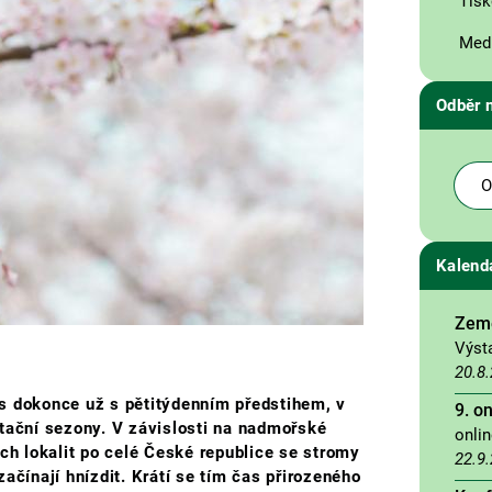
Tisk
Medi
Odběr 
O
Kalend
Země
Výst
20.8
s dokonce už s pětitýdenním předstihem, v
9. o
etační sezony. V závislosti na nadmořské
onli
ích lokalit po celé České republice se stromy
22.9
 začínají hnízdit. Krátí se tím čas přirozeného