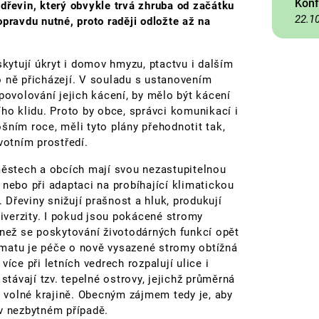
Konf
dřevin, který obvykle trvá zhruba od začátku
22.1
pravdu nutné, proto raději odložte až na
ytují úkryt i domov hmyzu, ptactvu i dalším
ně přicházejí. V souladu s ustanovením
povolování jejich kácení, by mělo být kácení
ího klidu. Proto by obce, správci komunikací i
tošním roce, měli tyto plány přehodnotit tak,
otním prostředí.
městech a obcích mají svou nezastupitelnou
ou nebo při adaptaci na probíhající klimatickou
Dřeviny snižují prašnost a hluk, produkují
diverzity. I pokud jsou pokácené stromy
 než se poskytování životodárných funkcí opět
matu je péče o nově vysazené stromy obtížná
íce při letních vedrech rozpalují ulice i
stávají tzv. tepelné ostrovy, jejichž průměrná
ní volné krajině. Obecným zájmem tedy je, aby
 v nezbytném případě.