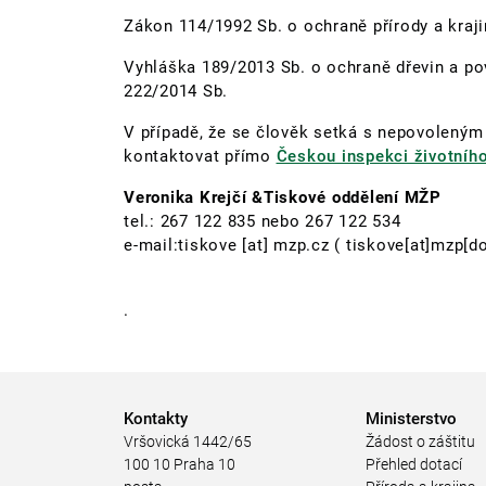
Zákon 114/1992 Sb. o ochraně přírody a kraji
Vyhláška 189/2013 Sb. o ochraně dřevin a pov
222/2014 Sb.
V případě, že se člověk setká s nepovolen
kontaktovat přímo
Českou inspekci životního
Veronika Krejčí &Tiskové oddělení MŽP
tel.: 267 122 835 nebo 267 122 534
e-mail:
tiskove
[at]
mzp.cz
( tiskove[at]mzp[do
.
Kontakty
Ministerstvo
Vršovická 1442/65
Žádost o záštitu
100 10 Praha 10
Přehled dotací