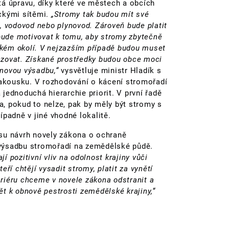
á úpravu, díky které ve městech a obcích
ckými sítěmi.
„Stromy tak budou mít své
, vodovod nebo plynovod. Zároveň bude platit
 bude motivovat k tomu, aby stromy zbytečně
ízkém okolí. V nejzazším případě budou muset
zovat. Získané prostředky budou obce moci
i novou výsadbu,“
vysvětluje ministr Hladík s
 Rakousku. V rozhodování o kácení stromořadí
jednoduchá hierarchie priorit. V první řadě
, pokud to nelze, pak by měly být stromy s
ípadně v jiné vhodné lokalitě.
su návrh novely zákona o ochraně
výsadbu stromořadí na zemědělské půdě.
jí pozitivní vliv na odolnost krajiny vůči
ří chtějí vysadit stromy, platit za vynětí
riéru chceme v novele zákona odstranit a
pět k obnově pestrosti zemědělské krajiny,“