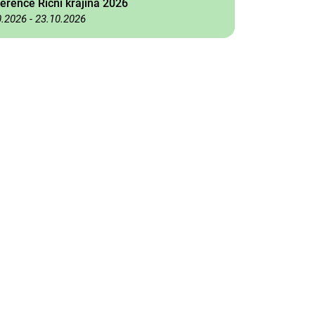
erence Říční krajina 2026
0.2026
-
23.10.2026