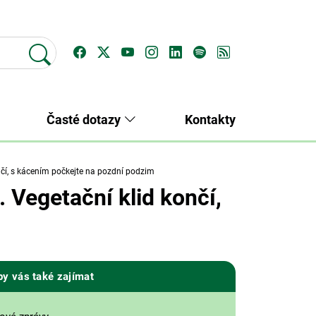
Časté dotazy
Kontakty
čí, s kácením počkejte na pozdní podzim
 Vegetační klid končí,
by vás také zajímat