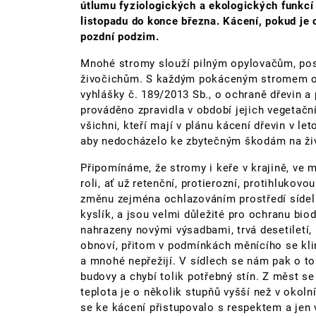
útlumu fyziologických a ekologických funkcí 
listopadu do konce března. Kácení, pokud je o
pozdní podzim.
Mnohé stromy slouží pilným opylovačům, posk
živočichům. S každým pokáceným stromem o 
vyhlášky č. 189/2013 Sb., o ochraně dřevin a 
prováděno zpravidla v období jejich vegetačn
všichni, kteří mají v plánu kácení dřevin v le
aby nedocházelo ke zbytečným škodám na živ
Připomínáme, že stromy i keře v krajině, ve 
roli, ať už retenční, protierozní, protihlukov
změnu zejména ochlazováním prostředí sídel. 
kyslík, a jsou velmi důležité pro ochranu bio
nahrazeny novými výsadbami, trvá desetiletí,
obnoví, přitom v podmínkách měnícího se kli
a mnohé nepřežijí. V sídlech se nám pak o to v
budovy a chybí tolik potřebný stín. Z měst se 
teplota je o několik stupňů vyšší než v okol
se ke kácení přistupovalo s respektem a jen