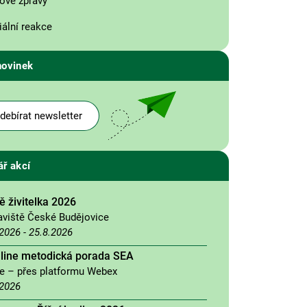
ové zprávy
ální reakce
novinek
debírat newsletter
ář akcí
 živitelka 2026
aviště České Budějovice
.2026
-
25.8.2026
nline metodická porada SEA
ne – přes platformu Webex
.2026