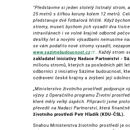
"Představme si jeden stoletý listnatý strom, a
25 metrů s šířkou koruny kolem 12 metrů. Cel
představuje dvě fotbalová hřiště. Když bycho
stromy, museli bychom jich vysadit dva tisíce.
intravilánech i ve volné krajině odborně pečo
desítky let a novými výsadbami nemusíme nahr
se vám podařilo nové stromy vysadit, nezapom
www.sazimebudoucnost.cz
. Každý strom s
zakladatel iniciativy Nadace Partnerství - S
milionu stromů, kterých za posledních pět let
odborníci z iniciativy Sázíme budoucnost, kte
ozdravení české krajiny a zvýšení její odolno
„Ministerstvo životního prostředí podporuje 
výzvy z Operačního programu Životní prostředí
které měly velký úspěch. Připravili jsme pro
převedli na Nadaci Partnerství, která finančn
životního prostředí Petr Hladík (KDU-ČSL).
Snahou Ministerstva životního prostředí je och