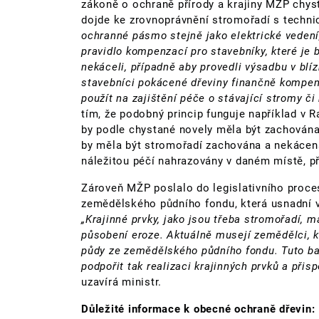
zákoně o ochraně přírody a krajiny MŽP chyst
dojde ke zrovnoprávnění stromořadí s techni
ochranné pásmo stejně jako elektrické vedení
pravidlo kompenzací pro stavebníky, které je
nekáceli, případně aby provedli výsadbu v bl
stavebníci pokácené dřeviny finančně kompen
použít na zajištění péče o stávající stromy č
tím, že podobný princip funguje například v
by podle chystané novely měla být zachována 
by měla být stromořadí zachována a nekácena
náležitou péčí nahrazovány v daném místě, př
Zároveň MŽP poslalo do legislativního proce
zemědělského půdního fondu, která usnadní 
„Krajinné prvky, jako jsou třeba stromořadí, ma
působení eroze. Aktuálně musejí zemědělci, kte
půdy ze zemědělského půdního fondu. Tuto ba
podpořit tak realizaci krajinných prvků a přis
uzavírá ministr.
Důležité informace k obecné ochraně dřevin: