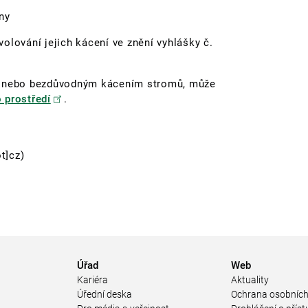
ny
olování jejich kácení ve znění vyhlášky č.
ým nebo bezdůvodným kácením stromů, může
 prostředí
.
t]cz)
Úřad
Web
Kariéra
Aktuality
Úřední deska
Ochrana osobních