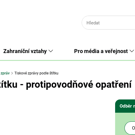
Zahraniční vztahy
Pro média a veřejnost
 zpráv
Tiskové zprávy podle štítku
títku - protipovodňové opatření
Odběr 
O