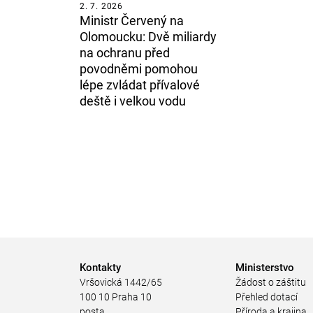
2. 7. 2026
Ministr Červený na
Olomoucku: Dvě miliardy
na ochranu před
povodněmi pomohou
lépe zvládat přívalové
deště i velkou vodu
Kontakty
Ministerstvo
Vršovická 1442/65
Žádost o záštitu
100 10 Praha 10
Přehled dotací
posta
Příroda a krajina