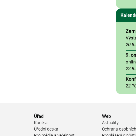
Kalend
Země
Výst
20.8
9. o
onli
22.9
Konf
22.1
Úřad
Web
Kariéra
Aktuality
Úřední deska
Ochrana osobních
Pro média a veřejnost
Prohlášení o příst