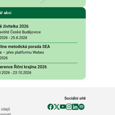
ář akcí
 živitelka 2026
aviště České Budějovice
.2026
-
25.8.2026
nline metodická porada SEA
ne – přes platformu Webex
.2026
erence Říční krajina 2026
0.2026
-
23.10.2026
Sociální sítě
 údajů
upnosti