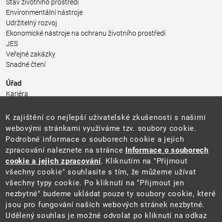
Stav životního prostředí
Environmentální nástroje
Udržitelný rozvoj
Ekonomické nástroje na ochranu životního prostředí
JES
Veřejné zakázky
Snadné čtení
Úřad
Kariéra
Úřední deska
Pro média a veřejnost
K zajištění co nejlepší uživatelské zkušenosti s našimi
Povinně zveřejňované informace
webovými stránkami využíváme tzv. soubory cookie.
Kontakty
Podrobné informace o souborech cookie a jejich
Přistupnost budovy úřadu MŽP
(PDF, 204 kB)
zpracování naleznete na stránce
Informace o souborech
cookie a jejich zpracování
. Kliknutím na "Přijmout
Web
všechny cookie" souhlasíte s tím, že můžeme užívat
Aktuality
všechny typy cookie. Po kliknutí na "Přijmout jen
Ochrana osobních údajů
nezbytné" budeme ukládat pouze ty soubory cookie, které
Prohlášení o přístupnosti
jsou pro fungování našich webových stránek nezbytné.
Zásady používání cookies
Udělený souhlas je možné odvolat po kliknutí na odkaz
Mapa webu