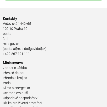
Kontakty
Vršovická 1442/65
100 10 Praha 10
posta
[at]
mzp.gov.cz
(posta[at]mzp[dot]gov[dot]cz)
+420 267 121 111
Ministerstvo
Žádost o záštitu
Přehled dotací
Příroda a krajina
Voda
Klima a energetika
Ochrana ovzduší
Odpadové hospodářství
Rizika pro životní prostředí