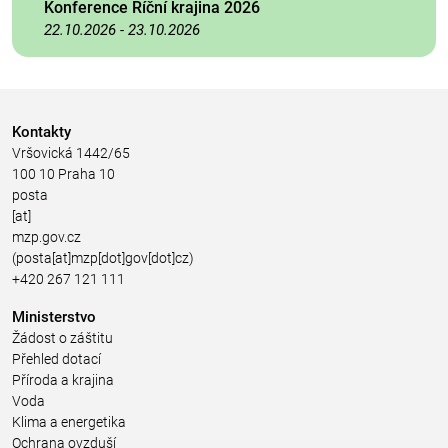
Konference Říční krajina 2026
22.10.2026
-
23.10.2026
Kontakty
Vršovická 1442/65
100 10 Praha 10
posta
[at]
mzp.gov.cz
(posta[at]mzp[dot]gov[dot]cz)
+420 267 121 111
Ministerstvo
Žádost o záštitu
Přehled dotací
Příroda a krajina
Voda
Klima a energetika
Ochrana ovzduší