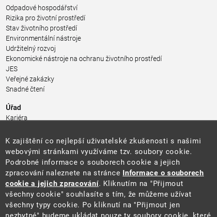
Odpadové hospodářství
Rizika pro životní prostředí
Stav životního prostředí
Environmentální nástroje
Udržitelný rozvoj
Ekonomické nástroje na ochranu životního prostředí
JES
Veřejné zakázky
Snadné čtení
Úřad
Kariéra
Úřední deska
Pro média a veřejnost
K zajištění co nejlepší uživatelské zkušenosti s našimi
Povinně zveřejňované informace
webovými stránkami využíváme tzv. soubory cookie.
Kontakty
Podrobné informace o souborech cookie a jejich
Přistupnost budovy úřadu MŽP
(PDF, 204 kB)
zpracování naleznete na stránce
Informace o souborech
cookie a jejich zpracování
. Kliknutím na "Přijmout
Web
všechny cookie" souhlasíte s tím, že můžeme užívat
Aktuality
všechny typy cookie. Po kliknutí na "Přijmout jen
Ochrana osobních údajů
nezbytné" budeme ukládat pouze ty soubory cookie, které