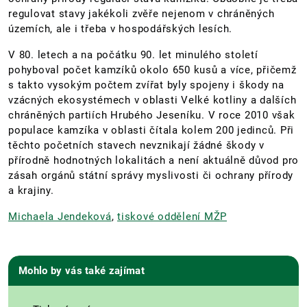
regulovat stavy jakékoli zvěře nejenom v chráněných
územích, ale i třeba v hospodářských lesích.
V 80. letech a na počátku 90. let minulého století
pohyboval počet kamzíků okolo 650 kusů a více, přičemž
s takto vysokým počtem zvířat byly spojeny i škody na
vzácných ekosystémech v oblasti Velké kotliny a dalších
chráněných partiích Hrubého Jeseníku. V roce 2010 však
populace kamzíka v oblasti čítala kolem 200 jedinců. Při
těchto početních stavech nevznikají žádné škody v
přírodně hodnotných lokalitách a není aktuálně důvod pro
zásah orgánů státní správy myslivosti či ochrany přírody
a krajiny.
Michaela Jendeková
,
tiskové oddělení MŽP
Mohlo by vás také zajímat