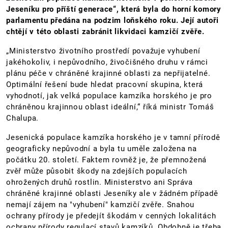
Jeseníku pro příští generace“, která byla do horní komory
parlamentu předána na podzim loňského roku. Její autoři
chtějí v této oblasti zabránit likvidaci kamzičí zvěře.
„Ministerstvo životního prostředí považuje vyhubení
jakéhokoliv, i nepůvodního, živočišného druhu v rámci
plánu péče v chráněné krajinné oblasti za nepřijatelné.
Optimální řešení bude hledat pracovní skupina, která
vyhodnotí, jak velká populace kamzíka horského je pro
chráněnou krajinnou oblast ideální,“ říká ministr Tomáš
Chalupa.
Jesenická populace kamzíka horského je v tamní přírodě
geograficky nepůvodní a byla tu uměle založena na
počátku 20. století. Faktem rovněž je, že přemnožená
zvěř může působit škody na zdejších populacích
ohrožených druhů rostlin. Ministerstvo ani Správa
chráněné krajinné oblasti Jeseníky ale v žádném případě
nemají zájem na "vyhubení" kamzičí zvěře. Snahou
ochrany přírody je předejít škodám v cenných lokalitách
ochrany přírody regulací stavů kamzíků. Obdobně je třeba